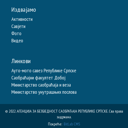
Издвајамо
Активности
Савјети
Фото
Видео
Линкови
Ауто-мото савез Републике Српске
Саобраћајни факултет Добој
Министарство саобраћаја и веза
Министарство унутрашњих послова
© 2022. АГЕНЦИЈА ЗА БЕЗБЈЕДНОСТ САОБРАЋАЈА РЕПУБЛИКE СРПСКЕ. Сва права
задржана.
Покреће:
BitLab CMS