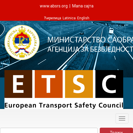
www.absrs.org
|
Мапа сајта
Ћирилица
Latinica
English