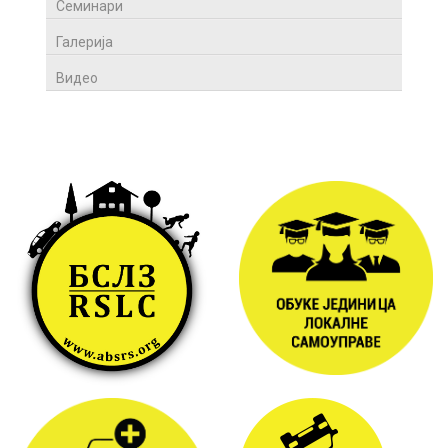
Семинари
Галерија
Видео