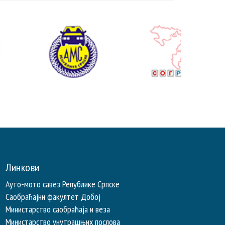
Линкови
Ауто-мото савез Републике Српске
Саобраћајни факултет Добој
Министарство саобраћаја и веза
Министарство унутрашњих послова