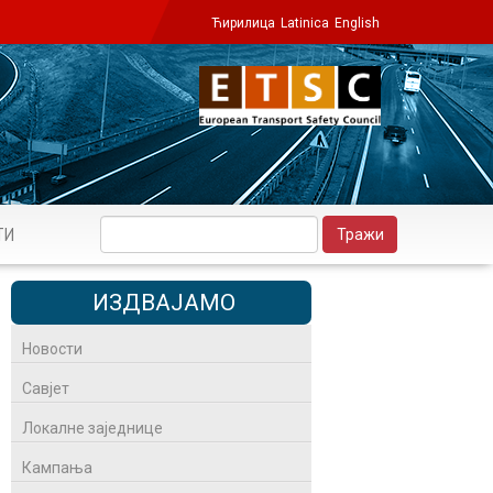
Ћирилица
Latinica
English
ТИ
ИЗДВАЈАМО
Новости
Савјет
Локалне заједнице
Кампања