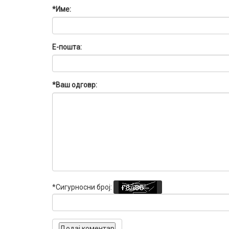
*Име:
Е-пошта:
*Ваш одговр:
*Сигурносни број: