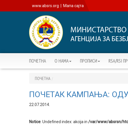
www.absrs.org
|
Мапа сајта
ПОЧЕТНА
О НАМА
ПРОПИСИ
RSA/RSI П
ПОЧЕТНА
ПОЧЕТАК КАМПАЊА: ОДУЗ
22.07.2014.
Notice
: Undefined index: akcija in
/var/www/absrsn/htd