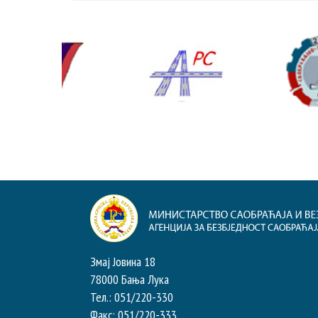
Змај Јовина 18
78000 Бања Лука
Тел.: 051/220-330
Факс: 051/220-333