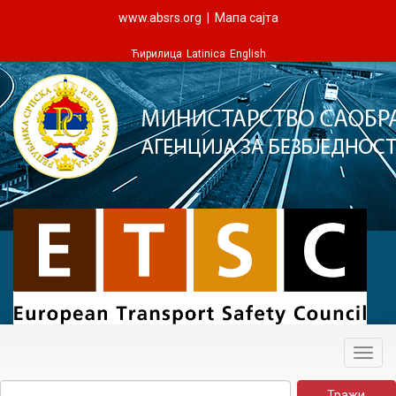
www.absrs.org
|
Мапа сајта
Ћирилица
Latinica
English