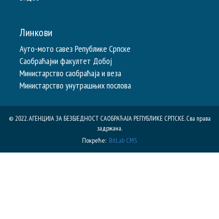
Линкови
Ауто-мото савез Републике Српске
Саобраћајни факултет Добој
Министарство саобраћаја и веза
Министарство унутрашњих послова
© 2022. АГЕНЦИЈА ЗА БЕЗБЈЕДНОСТ САОБРАЋАЈА РЕПУБЛИКE СРПСКЕ. Сва права
задржана.
Покреће:
BitLab CMS