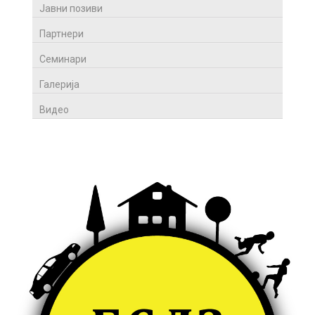
Јавни позиви
Партнери
Семинари
Галерија
Видео