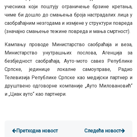
учесника који поштују ограничење брзине кретања,
чиме би дошло до смањења броја настрадалих лица у
саобраћајним незгодама и измјене у структури повреда
(значајно смањење тежине повреда и мања смртност).
Кампању проводе Министарство саобраћаја и веза,
Министарство унутрашњих послова, Агенција за
безбједност саобраћаја, Ауто-мото савез Републике
Српске, јединице локалне самоуправе, Радио
Телевизија Републике Српске као медијски партнер и
друштвено одговорне компаније „Aуто Миловановић“
и „Циак ауто“ као партнери.
Претходна новост
Следећа новост