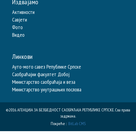
Издвајамо
Активности
Савјети
Фото
Видео
Линкови
Ауто-мото савез Републике Српске
Саобраћајни факултет Добој
Министарство саобраћаја и веза
Министарство унутрашњих послова
©2016. АГЕНЦИЈА ЗА БЕЗБЈЕДНОСТ САОБРАЋАЈА РЕПУБЛИКE СРПСКЕ. Сва права
задржана.
Покреће :
BitLab CMS