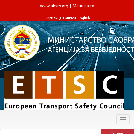
www.absrs.org
|
Мапа сајта
Ћирилица
Latinica
English