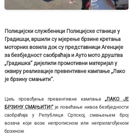
Полицијски службеници Полицијске станице у
Градишци, вршили су мјерење брзине кретања
моторних возила док су представници Агенције
за безбједност саобраћаја и Ауто мото друштва
„Градишка“ дијелили промотивни материјал у
оквиру реализације превентивне кампање „Лако
је брзину смањити“.
Циљ провођења превентивне кампања
„
ЛАКО ЈЕ
БРЗИНУ СМАЊИТИ!“
је повећање нивоа безбједности
саобраћаја у Републици Српској, смањењем број
возача који возе непрописном или неприлагођеном
брзином.