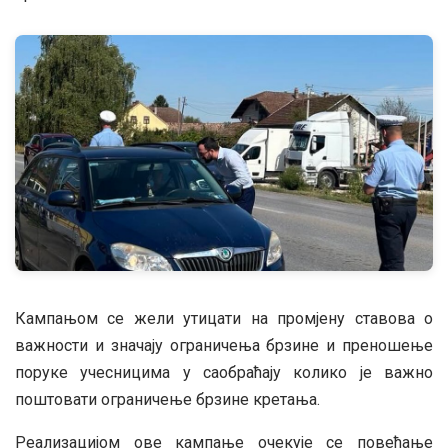
Кампањом се жели утицати на промјену ставова о
важности и значају ограничења брзине и преношење
поруке учесницима у саобраћају колико је важно
поштовати ограничење брзине кретања.
Реализацијом ове кампање очекује се повећање