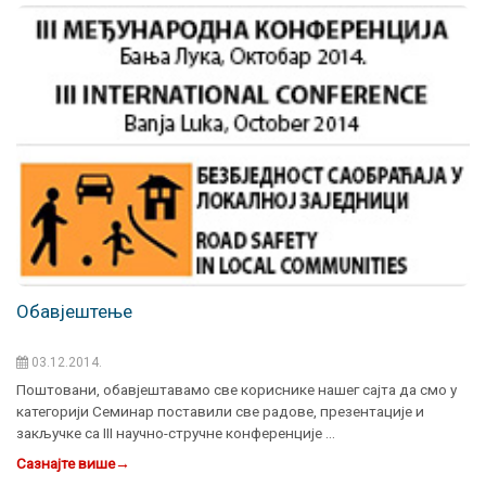
Обавјештење
03.12.2014.
Поштовани, обавјештавамо све кориснике нашег сајта да смо у
категорији Семинар поставили све радове, презентације и
закључке са III научно-стручне конференције …
Сазнајте више
→