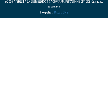
©2016. АГЕНЦИЈА ЗА БЕЗБЈЕДНОСТ САОБРАЋАЈА РЕПУБЛИКE СРПСКЕ. Сва права
задржана.
Покреће :
BitLab CMS