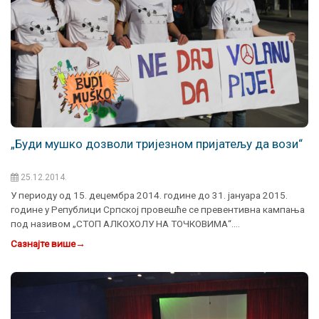
„Буди мушко дозволи тријезном пријатељу да вози“
25.12.2014.
У периоду од 15. децембра 2014. године до 31. јануара 2015.
године у Републици Српској провешће се превентивна кампања
под називом „СТОП АЛКОХОЛУ НА ТОЧКОВИМА“.…
Сазнајте више
→