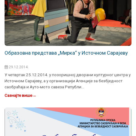
Образовна представа „Мирка“ у Источном Сарајеву
29.12.2014.
У четвртак 25.12.2014. у позоришној дворани културног центра у
Источном Сарајеву, а у организацији Агенције за безбједност
саобраћаја и Ауто-мото савеза Републи…
Сазнајте више
→