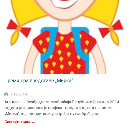
Премијера представе „Мирка“
09.12.2014.
Агенција за безбједност саобраћаја Републике Српске у 2014.
години реализовала је пројекат представе, под називом
„Мирка“, која доприноси унапређењу саобраћајно…
Сазнајте више
→