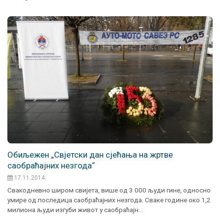
Обиљежен „Свјетски дан сјећања на жртве
саобраћајних незгода“
17.11.2014.
Свакодневно широм свијета, више од 3 000 људи гине, односно
умире од последица саобраћајних незгода. Сваке године око 1,2
милиона људи изгуби живот у саобраћајн…