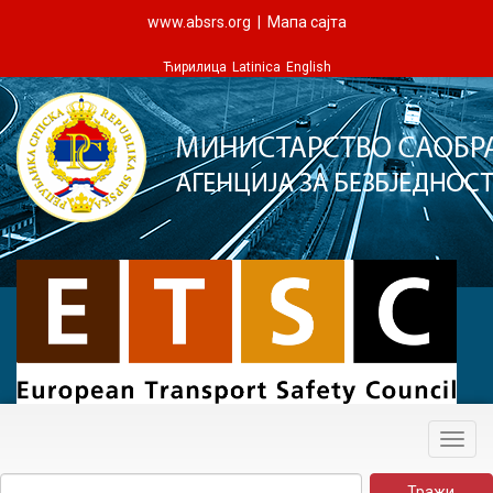
www.absrs.org
|
Мапа сајта
Ћирилица
Latinica
English