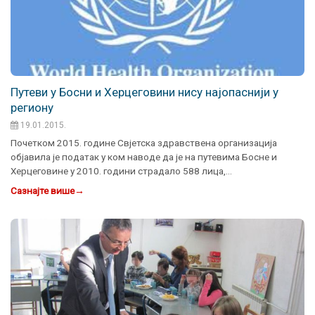
Путеви у Босни и Херцеговини нису најопаснији у
региону
19.01.2015.
Почетком 2015. године Свјетска здравствена организација
објавила је податак у ком наводе да је на путевима Босне и
Херцеговине у 2010. години страдало 588 лица,…
Сазнајте више
→