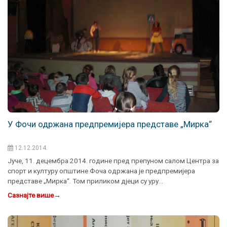
У Фочи одржана предпремијера представе „Мирка“
12.12.2014.
Јуче, 11. децембра 2014. године пред препуном салом Центра за
спорт и културу општине Фоча одржана је предпремијера
представе „Мирка“. Том приликом дјеци су уру…
Сазнајте више
→