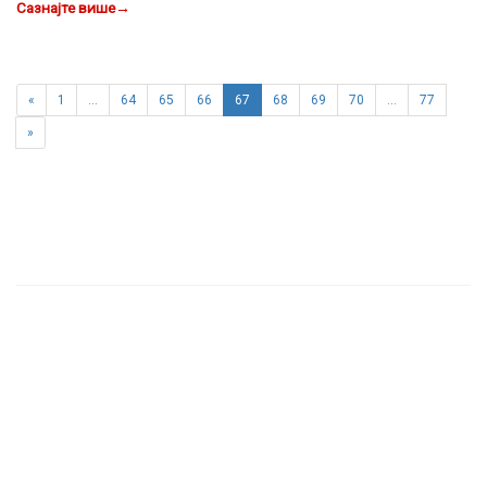
Сазнајте више
→
«
1
…
64
65
66
67
68
69
70
…
77
»