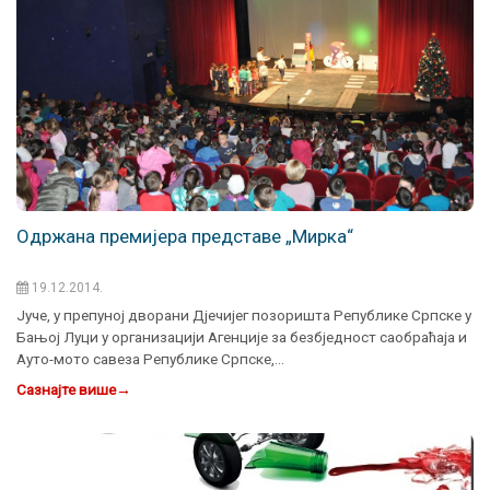
Одржана премијера представе „Мирка“
19.12.2014.
Јуче, у препуној дворани Дјечијег позоришта Републике Српске у
Бањој Луци у организацији Агенције за безбједност саобраћаја и
Ауто-мото савеза Републике Српске,…
Сазнајте више
→