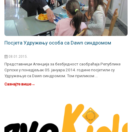
Посјета Удружењу особа са Dawn синдромом
08.01.2015.
Представници Агенција за безбједност саобраћаја Републике
Српске у понедјељак 05. јануара 2014. године посјетили су
Удружењуе са Dawn синдромом. Том приликом …
Сазнајте више
→