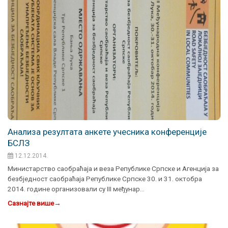
Aнализа резултата анкете учесника конференције
БСЛЗ
12.12.2014.
Министарство саобраћаја и веза Републике Српске и Агенција за
безбједност саобраћаја Републике Српске 30. и 31. октобра
2014. године организовали су III међунар…
Сазнајте више
→