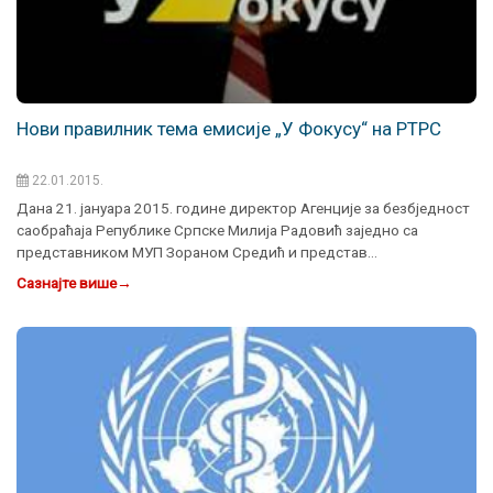
Нови правилник тема емисије „У Фокусу“ на РТРС
22.01.2015.
Дана 21. јануара 2015. године директор Агенције за безбједност
саобраћаја Републике Српске Милија Радовић заједно са
представником МУП Зораном Средић и представ…
Сазнајте више
→