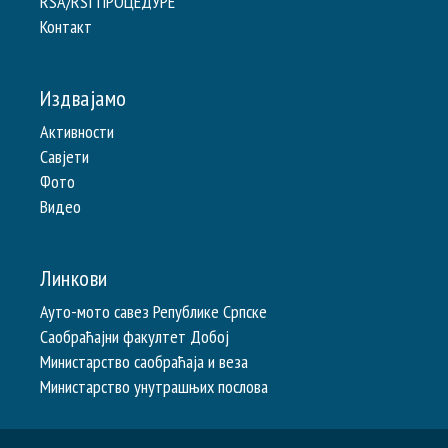
RSA/RSI ПРОЦЕДУРЕ
Контакт
Издвајамо
Активности
Савјети
Фото
Видео
Линкови
Ауто-мото савез Републике Српске
Саобраћајни факултет Добој
Министарство саобраћаја и веза
Министарство унутрашњих послова