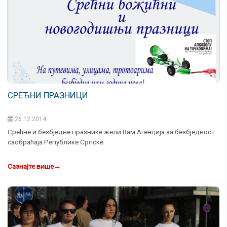
СРЕЋНИ ПРАЗНИЦИ
26.12.2014.
Срећне и безбједне празнике жели Вам Агенција за безбједност
саобраћаја Републике Српске.
Сазнајте више
→