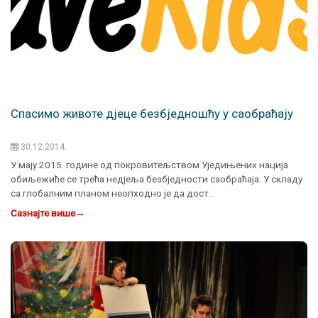
Спасимо животе дјеце безбједношћу у саобраћају
30.12.2014.
У мају 2015. године од покровитељством Уједињених нација
обиљежиће се трећа недјеља безбједности саобраћаја. У складу
са глобалним планом неопходно је да дост…
Сазнајте више
→