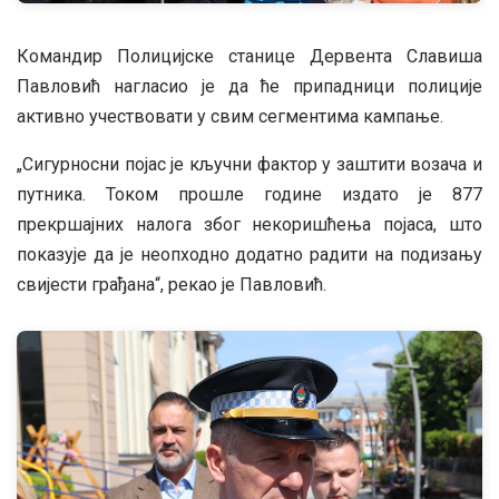
Командир Полицијске станице Дервента Славиша
Павловић нагласио је да ће припадници полиције
активно учествовати у свим сегментима кампање.
„Сигурносни појас је кључни фактор у заштити возача и
путника. Током прошле године издато је 877
прекршајних налога због некоришћења појаса, што
показује да је неопходно додатно радити на подизању
свијести грађана“, рекао је Павловић.