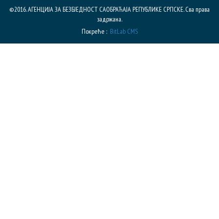
©2016. АГЕНЦИЈА ЗА БЕЗБЈЕДНОСТ САОБРАЋАЈА РЕПУБЛИКE СРПСКЕ. Сва права
задржана.
Покреће :
BitLab CMS