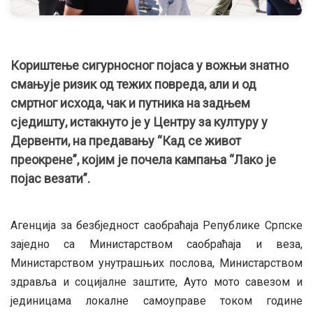
Кориштење сигурносног појаса у вожњи знатно
смањује ризик од тежих повреда, али и од
смртног исхода, чак и путника на задњем
сједишту, истакнуто је у Центру за културу у
Дервенти, на предавању “Кад се живот
преокрене”, којим је почела кампања “Лако је
појас везати”.
Агенција за безбједност саобраћаја Републике Српске
заједно са Министарством саобраћаја и веза,
Министарством унутрашњих послова, Министарством
здравља и социјалне заштите, Ауто мото савезом и
јединицама локалне самоуправе током године