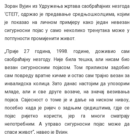
Зоран Вујин из Удружења жртава саобраћајних незгода
‘СТЕП’, одржао је предавање средњошколцима, којим
је показао на личном примјеру како један невезан
сигурносни појас у само неколико тренутака може у
потпуности промијенити живот.
„Прије 27 година, 1998. године, доживио сам
саобраћајну незгоду. Није била тешка, али нисам био
везан сигурносним појасом. Том приликом задобио
сам повреду вратне кичме и остао сам трајно везан за
инвалидска колица. Зато данас настојим да упозорим
младе, али и све друге возаче, на значај везивања
појаса. Свјесност о томе је и даље на ниском нивоу,
посебно када је ријеч о задњим сједиштима, гдје се
појас ријетко користи, јер га многи сматрају
непотребним. А управо сигурносни појас може да
спаси живот“, навео је Вујин.