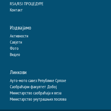
RSA/RSI ПРОЦЕДУРЕ
Контакт
Издвајамо
Активности
Савјети
Фото
Видео
Линкови
Ауто-мото савез Републике Српске
Саобраћајни факултет Добој
Министарство саобраћаја и веза
Министарство унутрашњих послова