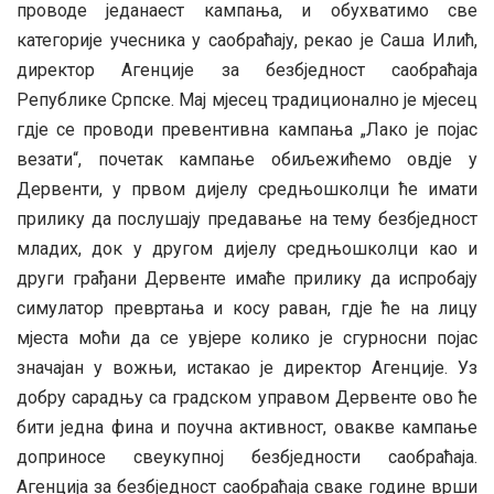
проводе једанаест кампања, и обухватимо све
категорије учесника у саобраћају, рекао је Саша Илић,
директор Агенције за безбједност саобраћаја
Републике Српске. Мај мјесец традиционално је мјесец
гдје се проводи превентивна кампања „Лако је појас
везати“, почетак кампање обиљежићемо овдје у
Дервенти, у првом дијелу средњошколци ће имати
прилику да послушају предавање на тему безбједност
младих, док у другом дијелу средњошколци као и
други грађани Дервенте имаће прилику да испробају
симулатор превртања и косу раван, гдје ће на лицу
мјеста моћи да се увјере колико је сгурносни појас
значајан у вожњи, истакао је директор Агенције. Уз
добру сарадњу са градском управом Дервенте ово ће
бити једна фина и поучна активност, овакве кампање
доприносе свеукупној безбједности саобраћаја.
Агенција за безбједност саобраћаја сваке године врши