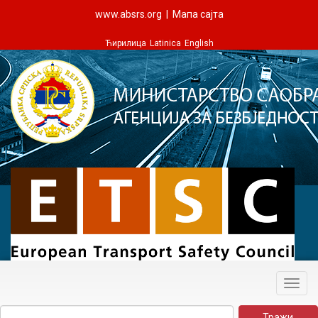
www.absrs.org
|
Мапа сајта
Ћирилица
Latinica
English