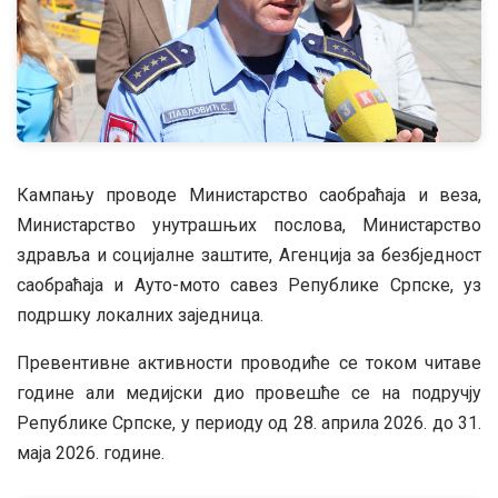
Кампању проводе Министарство саобраћаја и веза,
Министарство унутрашњих послова, Министарство
здравља и социјалне заштите, Агенција за безбједност
саобраћаја и Ауто-мото савез Републике Српске, уз
подршку локалних заједница.
Превентивне активности проводиће се током читаве
године али медијски дио провешће се на подручју
Републике Српске, у периоду од 28. априла 2026. до 31.
маја 2026. године.