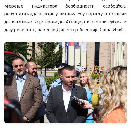
мјерење индикатора безбједности саобраћаја,
резултати када је појас у питању су у порасту што значи
да кампање које проводе Агенција и остали субјекти
дају резултате, навео је Директор Агенције Саша Илић.