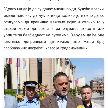
“Драго ми да је да су данас млади људи, будући возачи,
имали прилику да чују и виде колико је важно да се
осигурамо да правилно вежемо појас и колико то у
ствари може да значи и за очување живота, али
уопште за безбједност на путевима. Вјерујем да ће ове
кампање допринијети да имамо што мањи број
саобраћајних несрећа”, казао је градоначелник.