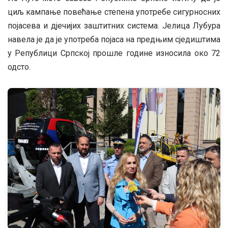
циљ кампање повећање степена употребе сигурносних
појасева и дјечијих заштитних система. Јелица Лубура
навела је да је употреба појаса на предњим сједиштима
у Републици Српској прошле године износила око 72
одсто.