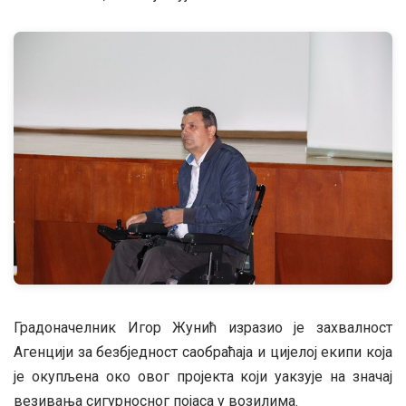
Градоначелник Игор Жунић изразио је захвалност
Агенцији за безбједност саобраћаја и цијелој екипи која
је окупљена око овог пројекта који уакзује на значај
везивања сигурносног појаса у возилима.