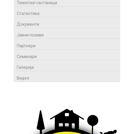
Тематски састаници
Статистика
Документи
Јавни позиви
Партнери
Семинари
Галерија
Видео