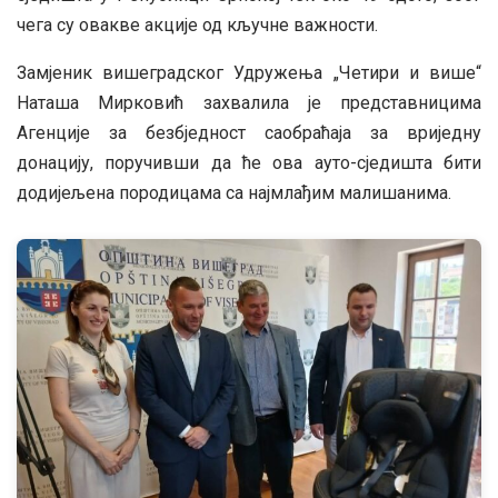
чега су овакве акције од кључне важности.
Замјеник вишеградског Удружења „Четири и више“
Наташа Мирковић захвалила је представницима
Агенције за безбједност саобраћаја за вриједну
донацију, поручивши да ће ова ауто-сједишта бити
додијељена породицама са најмлађим малишанима.