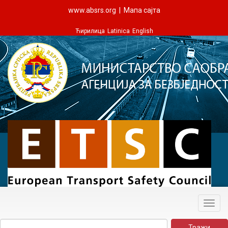
www.absrs.org
|
Мапа сајта
Ћирилица
Latinica
English