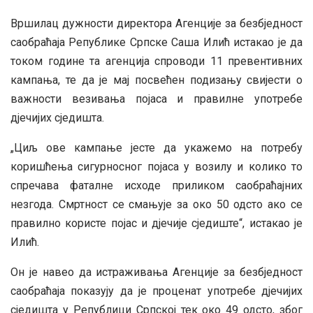
Вршилац дужности директора Агенције за безбједност
саобраћаја Републике Српске Саша Илић истакао је да
током године та агенција спроводи 11 превентивних
кампања, те да је мај посвећен подизању свијести о
важности везивања појаса и правилне употребе
д‌јечијих сједишта.
„Циљ ове кампање јесте да укажемо на потребу
коришћења сигурносног појаса у возилу и колико то
спречава фаталне исходе приликом саобраћајних
незгода. Смртност се смањује за око 50 одсто ако се
правилно користе појас и д‌јечије сједиште“, истакао је
Илић.
Он је навео да истраживања Агенције за безбједност
саобраћаја показују да је проценат употребе д‌јечијих
сједишта у Републици Српској тек око 49 одсто, због