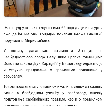
„Наше удружење тренутно има 62 породице и сигурни
смо да ће им ови вриједни поклони веома значити“,
поручила је Мирковићева.
У оквиру данашњих активности Агенције за
безбједност саобраћаја Републике Српске, ученицима
Основне школе „Вук Караџић“ у Вишеграду одржано је
и стручно предавање о правилима понашања у
саобраћају.
Током предавања ученици су имали прилику да сазнају
више о безбједном учешћу у саобраћају, значају
поштовања саобраћајних правила, као и о правилном
понашању пјешака и путника у возилима.