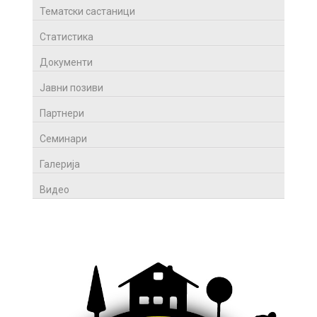
Тематски састаници
Статистика
Документи
Јавни позиви
Партнери
Семинари
Галерија
Видео