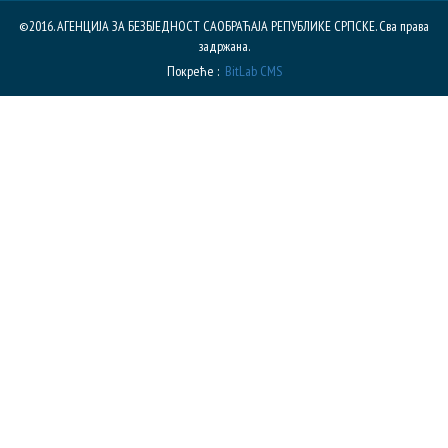
©2016. АГЕНЦИЈА ЗА БЕЗБЈЕДНОСТ САОБРАЋАЈА РЕПУБЛИКE СРПСКЕ. Сва права
задржана.
Покреће :
BitLab CMS