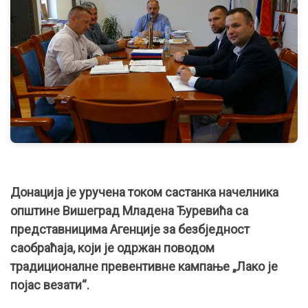
Донација је уручена током састанка начелника
општине Вишеград Младена Ђуревића са
представницима Агенције за безбједност
саобраћаја, који је одржан поводом
традиционалне превентивне кампање „Лако је
појас везати“.