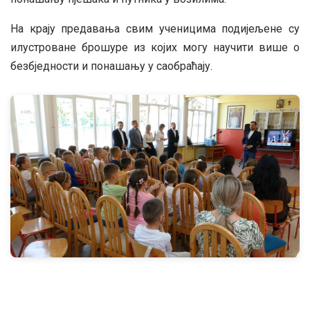
На крају предавања свим ученицима подијељене су
илустроване брошуре из којих могу научити више о
безбједности и понашању у саобраћају.