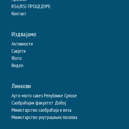
RSA/RSI ПРОЦЕДУРЕ
Контакт
Издвајамо
Активности
Савјети
Фото
Видео
Линкови
Ауто-мото савез Републике Српске
Саобраћајни факултет Добој
Министарство саобраћаја и веза
Министарство унутрашњих послова