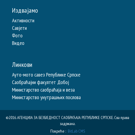
Издвајамо
Активности
Савјети
Фото
Видео
Линкови
Ауто-мото савез Републике Српске
Саобраћајни факултет Добој
Министарство саобраћаја и веза
Министарство унутрашњих послова
©2016. АГЕНЦИЈА ЗА БЕЗБЈЕДНОСТ САОБРАЋАЈА РЕПУБЛИКE СРПСКЕ. Сва права
задржана.
Покреће :
BitLab CMS