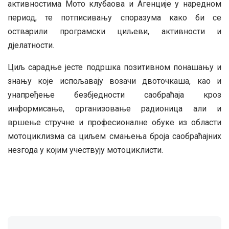
активностима Мото клубаова и Агенције у наредном
период, те потписивању споразума како би се
остварили програмски циљеви, активности и
дјелатности.
Циљ сарадње јесте подршка позитивном понашању и
знању које испољавају возачи двоточкаша, као и
унапређење безбједности саобраћаја кроз
информисање, организовање радионица али и
вршење стручне и професионалне обуке из области
мотоциклизма са циљем смањења броја саобраћајних
незгода у којим учествују мотоциклисти.