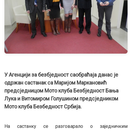
У Агенцији за безбједност саобраћаја данас је
одржан састанак са Маријом Маркановић
предсједницом Мото клуба Безбједност Бања
Лука и Витомиром Голушином предсједником
Мото клуба Безбедност Србија.
На састанку се разговарало о заједничким