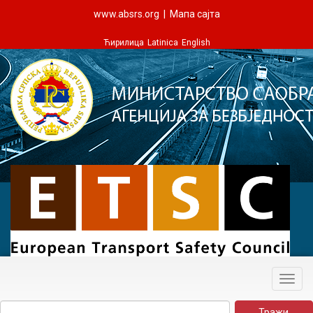
www.absrs.org
|
Мапа сајта
Ћирилица
Latinica
English