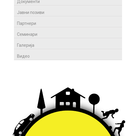
Документи
Јавни позиви
Партнери
Семинари
Галерија
Видео