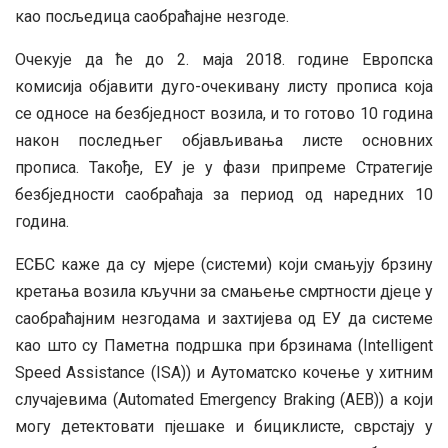
као посљедица саобраћајне незгоде.
Очекује да ће до 2. маја 2018. године Европска
комисија објавити дуго-очекивану листу прописа која
се односе на безбједност возила, и то готово 10 година
након последњег објављивања листе основних
прописа. Такође, ЕУ је у фази припреме Стратегије
безбједности саобраћаја за период од наредних 10
година.
ЕСБС каже да су мјере (системи) који смањују брзину
кретања возила кључни за смањење смртности дјеце у
саобраћајним незгодама и захтијева од ЕУ да системе
као што су Паметна подршка при брзинама (Intelligent
Speed Assistance (ISA)) и Аутоматско кочење у хитним
случајевима (Automated Emergency Braking (AEB)) а који
могу детектовати пјешаке и бициклисте, сврстају у