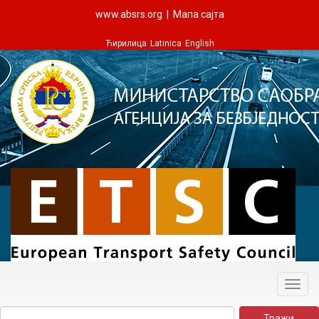
www.absrs.org
|
Мапа сајта
Ћирилица
Latinica
English