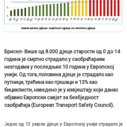
Брисел- Више од 8.000 дјеце старости од 0 до 14
година је смртно страдало у саобраћајним
незгодама у последњих 10 година у Европској
унији. Од тога, половина дјеце је страдало као
путници, трећина као пјешаци и 13% као
бициклисти, наведено је у извјештају који данас
објавио Европски савјет за безбједност
саобраћаја (European Transport Safety Council).
Једно од 13 умрле дјеце у Европској унији страдало је