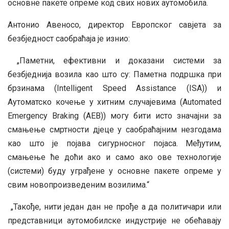
основне пакете опреме код свих нових аутомобила.
Антонио Авеносо, директор Европског савјета за
безбједност саобраћаја је изнио:
„Паметни, ефективни и доказани системи за
безбједнија возила као што су: Паметна подршка при
брзинама (Intelligent Speed Assistance (ISA)) и
Аутоматско кочење у хитним случајевима (Automated
Emergency Braking (AEB)) могу бити исто значајни за
смањење смртности дјеце у саобраћајним незгодама
као што је појава сигурносног појаса. Међутим,
смањење ће доћи ако и само ако ове технологије
(системи) буду уграђене у основне пакете опреме у
свим новопроизведеним возилима.“
„Такође, нити један дан не прође а да политичари или
представници аутомобилске индустрије не обећавају