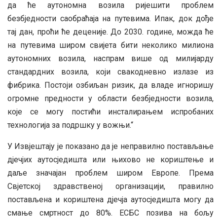
да ће аутономна возила ријешити проблем
безбједности саобраћаја на путевима. Ипак, док дође
тај дан, проћи ће деценије. До 2030. године, можда ће
на путевима широм свијета бити неколико милиона
аутономних возила, наспрам више од милијарду
стандардних возила, који свакодневно излазе из
фибрика. Постоји озбиљан ризик, да владе игноришу
огромне предности у области безбједности возила,
које се могу постићи инсталирањем испробаних
технологија за подршку у вожњи.“
У Извјештају је показано да је неправилно постављање
дјечјих аутосједишта или њихово не кориштење и
даље значајан проблем широм Европе. Према
Свјетској здравственој организацији, правилно
постављена и кориштена дјечја аутосједишта могу да
смање смртност до 80%. ЕСБС позива на бољу