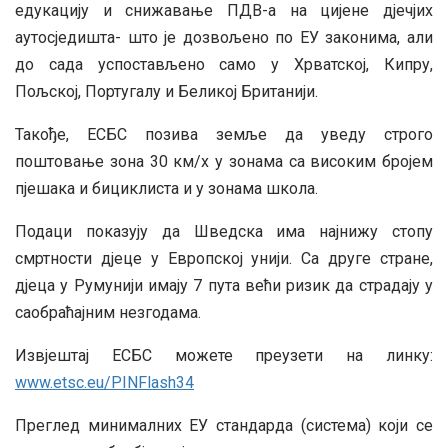
едукацију и снижавање ПДВ-а на цијене дјечјих
аутосједишта- што је дозвољено по ЕУ законима, али
до сада успостављено само у Хрватској, Кипру,
Пољској, Португалу и Беликој Британији.
Такође, ЕСБС позива земље да уведу строго
поштовање зона 30 км/х у зонама са високим бројем
пјешака и бициклиста и у зонама школа.
Подаци показују да Шведска има најнижу стопу
смртности дјеце у Европској унији. Са друге стране,
дјеца у Румунији имају 7 пута већи ризик да страдају у
саобраћајним незгодама.
Извјештај ЕСБС можете преузети на линку:
www.etsc.eu/PINFlash34
Преглед минималних ЕУ стандарда (система) који се