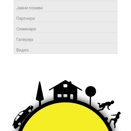
Јавни позиви
Партнери
Семинари
Галерија
Видео