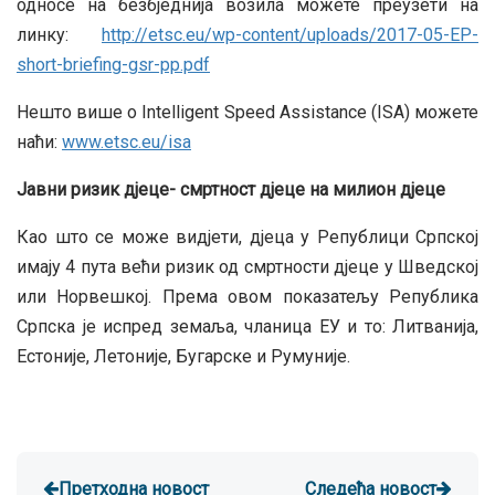
односе на безбједнија возила можете преузети на
линку:
http://etsc.eu/wp-content/uploads/2017-05-EP-
short-briefing-gsr-pp.pdf
Нешто више о Intelligent Speed Assistance (ISA) можете
наћи:
www.etsc.eu/isa
Јавни ризик дјеце- смртност дјеце на милион дјеце
Као што се може видјети, дјеца у Републици Српској
имају 4 пута већи ризик од смртности дјеце у Шведској
или Норвешкој. Према овом показатељу Република
Српска је испред земаља, чланица ЕУ и то: Литванија,
Естоније, Летоније, Бугарске и Румуније.
Претходна новост
Следећа новост