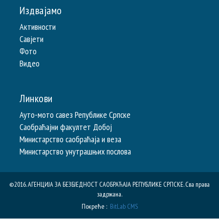
Издвајамо
Активности
Савјети
Фото
Видео
Линкови
Ауто-мото савез Републике Српске
Саобраћајни факултет Добој
Министарство саобраћаја и веза
Министарство унутрашњих послова
©2016. АГЕНЦИЈА ЗА БЕЗБЈЕДНОСТ САОБРАЋАЈА РЕПУБЛИКE СРПСКЕ. Сва права
задржана.
Покреће :
BitLab CMS