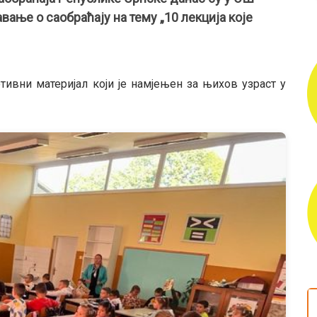
вање о саобраћају на тему „10 лекција које
ивни материјал који je намјењен за њихов узраст у