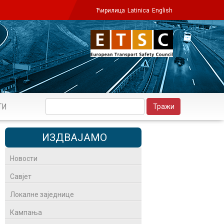
Ћирилица
Latinica
English
ТИ
ИЗДВАЈАМО
Новости
Савјет
Локалне заједнице
Кампања