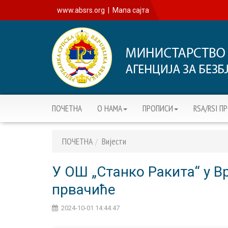
www.absrs.org
|
Мапа сајта
ПОЧЕТНА
О НАМА
ПРОПИСИ
RSA/RSI П
ПОЧЕТНА
Вијести
У ОШ „Станко Ракита“ у 
првачиће
2024-10-01 14:44:47