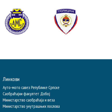
Линкови
Ауто-мото савез Републике Српске
Саобраћајни факултет Добој
Министарство саобраћаја и веза
Министарство унутрашњих послова