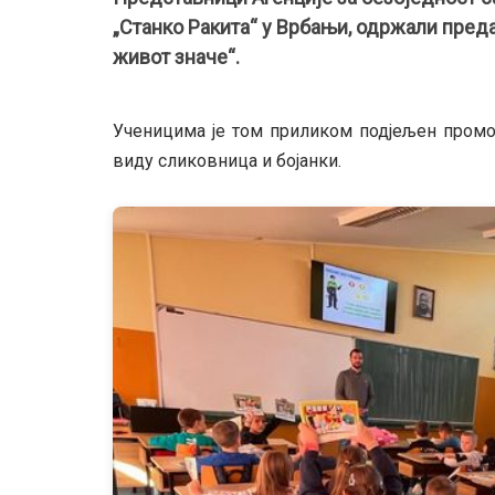
„Станко Ракита“ у Врбањи, одржали преда
живот значе“.
Ученицима је том приликом подјељен промот
виду сликовница и бојанки.