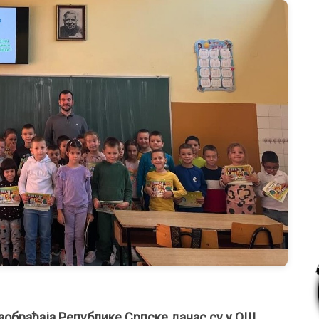
аобраћаја Републике Српске данас су у ОШ