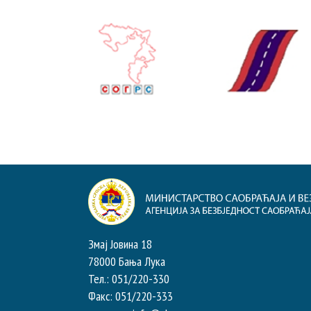
Змај Јовина 18
78000 Бања Лука
Тел.: 051/220-330
Факс: 051/220-333