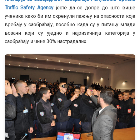
Traffic Safety Agency
јесте да се допре до што више
ученика како би им скренули пажњу на опасности које
вребају у саобраћају, посебно када су у питању млади
возачи који су уједно и најризичнија категорија у
саобраћају и чине 30% настрадалих.