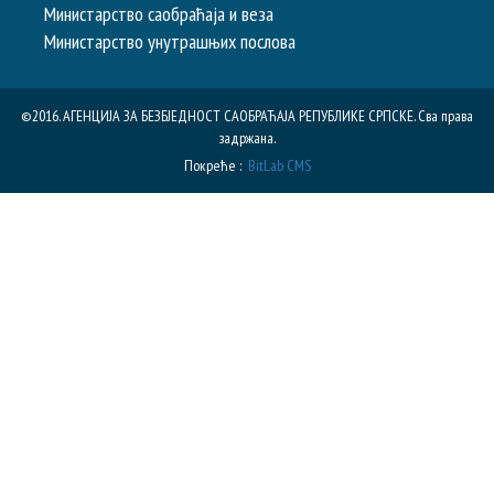
Министарство саобраћаја и веза
Министарство унутрашњих послова
©2016. АГЕНЦИЈА ЗА БЕЗБЈЕДНОСТ САОБРАЋАЈА РЕПУБЛИКE СРПСКЕ. Сва права
задржана.
Покреће :
BitLab CMS