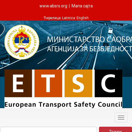
www.absrs.org
|
Мапа сајта
Ћирилица
Latinica
English