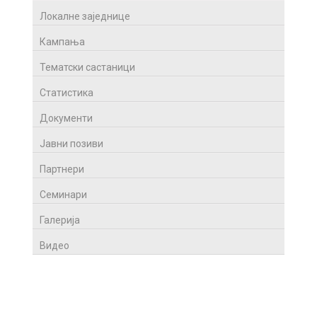
Локалне заједнице
Кампања
Тематски састаници
Статистика
Документи
Јавни позиви
Партнери
Семинари
Галерија
Видео