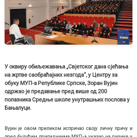
У оквиру обиљежавања „Свјетског дана сјећања
на жртве саобраћајних незгода“, у Центру за
обуку МУП-а Републике Српске, Зоран Вујин
одржао је предавање пред више од 200
полазника Средње школе унутрашњих послова у
Бањалуци.
Вујин је овом приликом испричао своју личну причу и
пред будућим припадниима МУП-а указао на ризике у