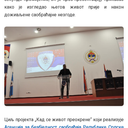
како је изгледао његов живот прије и након
доживљене саобраћајне незгоде.
Циљ пројекта „Кад се живот преокрене“ који реализује
Агенција за безбједност саобраћаја Републике Српске