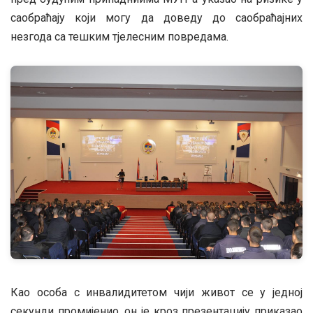
саобраћају који могу да доведу до саобраћајних
незгода са тешким тјелесним повредама.
Као особа с инвалидитетом чији живот се у једној
секунди промијенио, он је кроз презентацију приказао