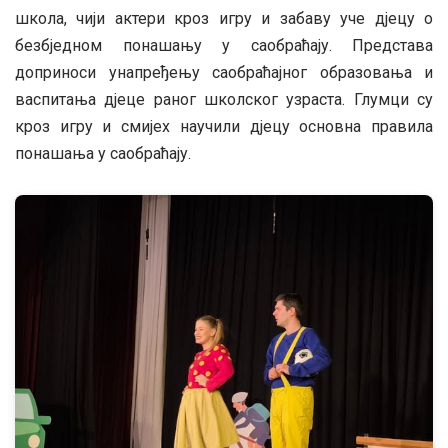
школа, чији актери кроз игру и забаву уче дјецу о
безбједном понашању у саобраћају. Представа
доприноси унапређењу саобраћајног образовања и
васпитања дјеце раног школског узраста. Глумци су
кроз игру и смијех научили дјецу основна правила
понашања у саобраћају.