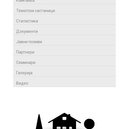
Кампања
Тематски састаници
Статистика
Документи
Јавни позиви
Партнери
Семинари
Галерија
Видео