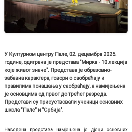
У Културном центру Пале, 02. децембра 2025.
године, одиграна је представа "Мирка - 10 лекција
које живот значе". Представа је образовно-
забавна карактера, говори о саобраћају и
правилима понашања у саобраћају, а намијењена
је основцима од првог до трећег разреда.
Представи су присуствовали ученици основних
школа "Пале" и "Србија".
Наведена представа намјењена је дјеци основних