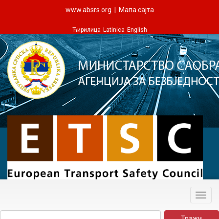
www.absrs.org
|
Мапа сајта
Ћирилица
Latinica
English