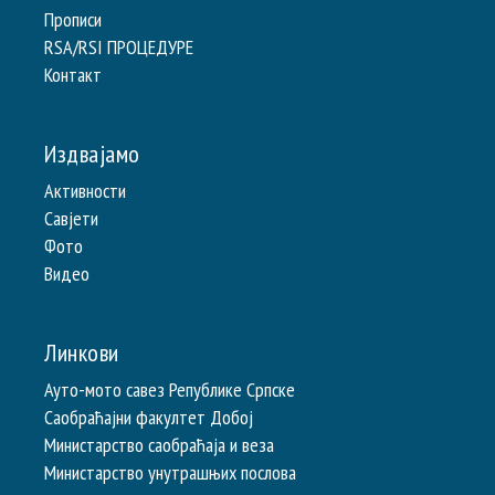
Прописи
RSA/RSI ПРОЦЕДУРЕ
Контакт
Издвајамо
Активности
Савјети
Фото
Видео
Линкови
Ауто-мото савез Републике Српске
Саобраћајни факултет Добој
Министарство саобраћаја и веза
Министарство унутрашњих послова