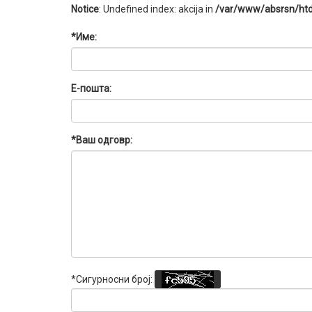
Notice
: Undefined index: akcija in
/var/www/absrsn/htd
*Име:
Е-пошта:
*Ваш одговр:
*Сигурносни број: