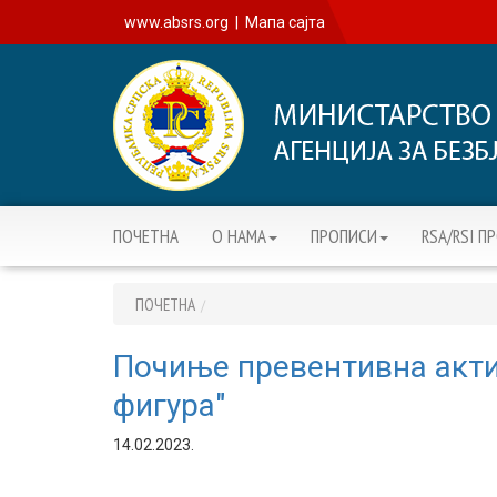
www.absrs.org
|
Мапа сајта
ПОЧЕТНА
О НАМА
ПРОПИСИ
RSA/RSI П
ПОЧЕТНА
Почиње превентивна акти
фигура"
14.02.2023.