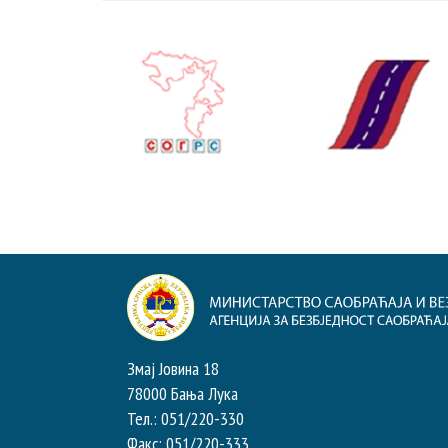
Змај Јовина 18
78000 Бања Лука
Тел.: 051/220-330
Факс: 051/220-333