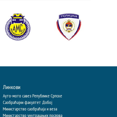
Линкови
Ауто-мото савез Републике Српске
Саобраћајни факултет Добој
Министарство саобраћаја и веза
Министарство унутрашњих послова