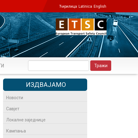
Ћирилица
Latinica
English
ТИ
ИЗДВАЈАМО
Новости
Савјет
Локалне заједнице
Кампања