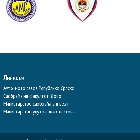
Линкови
Ауто-мото савез Републике Српске
Саобраћајни факултет Добој
Министарство саобраћаја и веза
Министарство унутрашњих послова