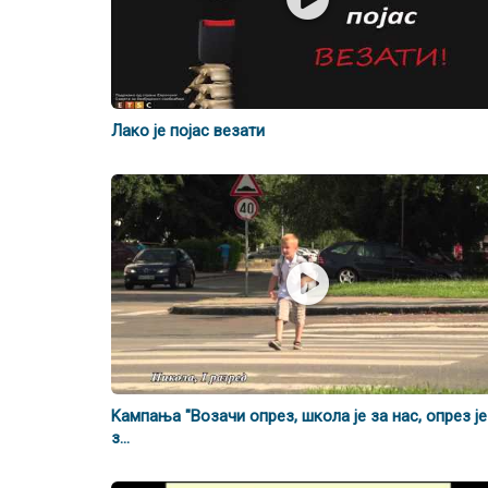
Лако је појас везати
Kампања "Возачи опрез, школа је за нас, опрез је
з...