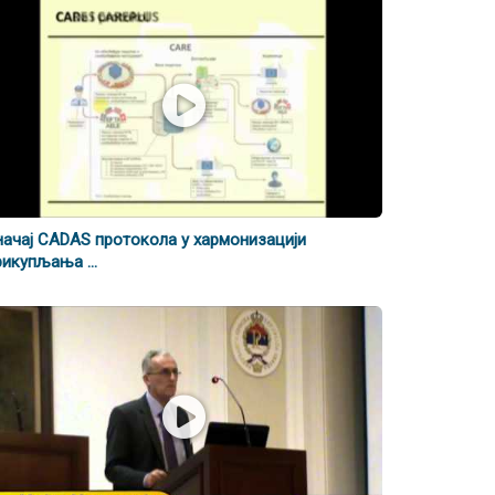
начај CADAS протокола у хармонизацији
рикупљања ...