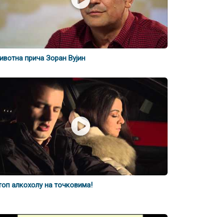
ивотна прича Зоран Вујин
топ алкохолу на точковима!