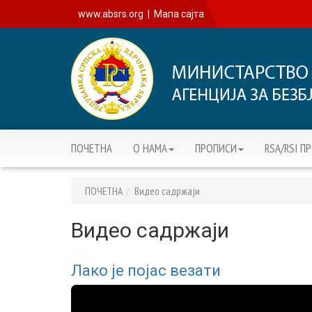
www.absrs.org
|
Мапа сајта
ПОЧЕТНА
О НАМА
ПРОПИСИ
RSA/RSI П
ПОЧЕТНА
Видео садржаји
Видео садржаји
Лако је појас везати