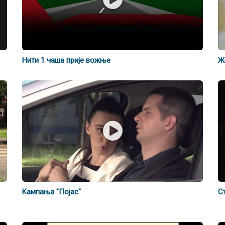
Нити 1 чаша прије вожње
Ж
Kaмпања "Појас"
С