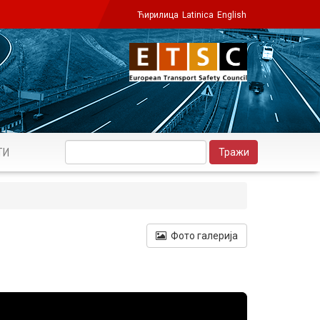
Ћирилица
Latinica
English
ТИ
Фото галерија