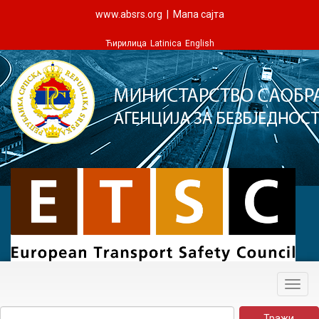
www.absrs.org
|
Мапа сајта
Ћирилица
Latinica
English