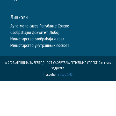
Линкови
Ауто-мото савез Републике Српске
Саобраћајни факултет Добој
Министарство саобраћаја и веза
Министарство унутрашњих послова
© 2022. АГЕНЦИЈА ЗА БЕЗБЈЕДНОСТ САОБРАЋАЈА РЕПУБЛИКE СРПСКЕ. Сва права
задржана.
Покреће:
BitLab CMS