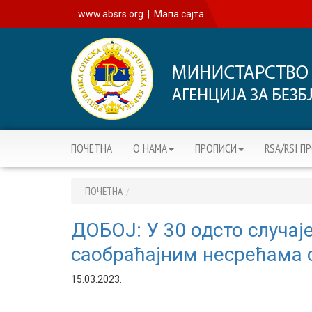
www.absrs.org
|
Мапа сајта
ПОЧЕТНА
О НАМА
ПРОПИСИ
RSA/RSI П
ПОЧЕТНА
ДОБОЈ: У 30 одсто случај
саобраћајним несрећама 
15.03.2023.