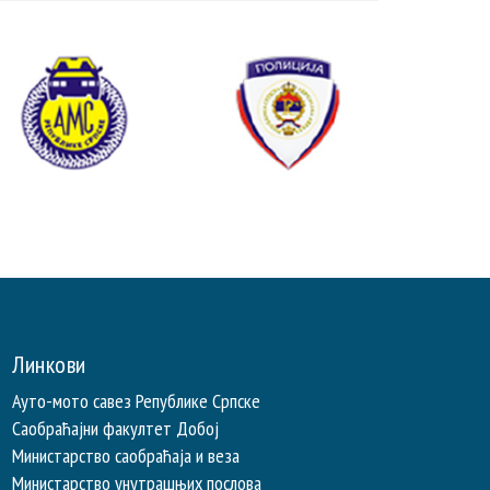
Линкови
Ауто-мото савез Републике Српске
Саобраћајни факултет Добој
Министарство саобраћаја и веза
Министарство унутрашњих послова