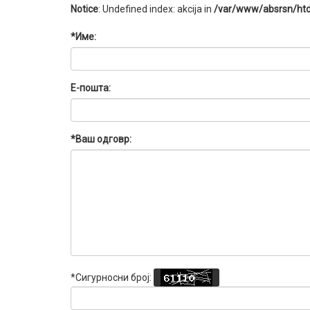
Notice
: Undefined index: akcija in
/var/www/absrsn/htd
*Име:
Е-пошта:
*Ваш одговр:
*Сигурносни број: