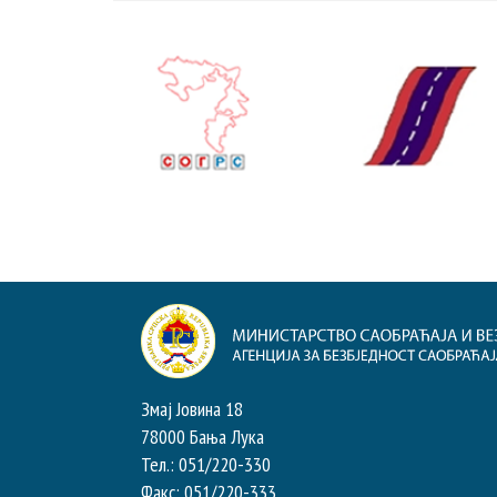
Змај Јовина 18
78000 Бања Лука
Тел.: 051/220-330
Факс: 051/220-333