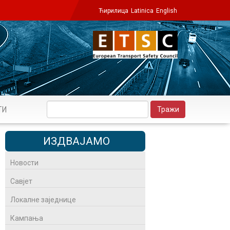
Ћирилица
Latinica
English
ТИ
ИЗДВАЈАМО
Новости
Савјет
Локалне заједнице
Кампања