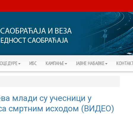
РОЦЕДУРЕ
ИБС
KАМПАЊЕ
ЈАВНЕ НАБАВКЕ
КОНТАК
ева млади су учесници у
са смртним исходом (ВИДЕО)