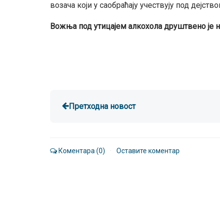
возача који у саобраћају учествују под дејств
Вожња под утицајем алкохола друштвено је
Претходна новост
Коментара (0)
·
Оставите коментар