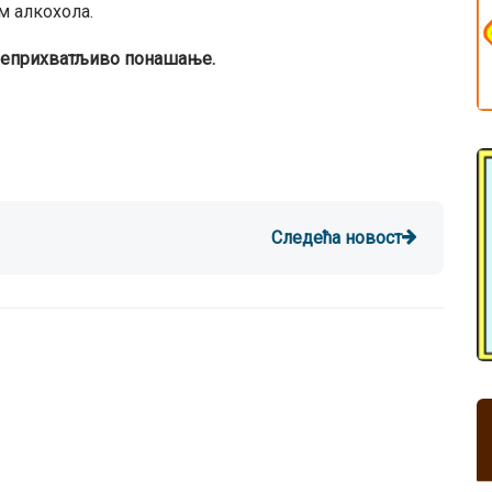
ом алкохола.
 неприхватљиво понашање.
Следећа новост