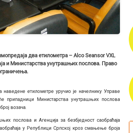
имопредаја два етилометра – Аlco Seansor VXL
аја и Министарства унутрашњих послова. Право
ограничења.
ја наведене етилометре уручио је начелнику Управе
 ће припадници Министарства унутрашњих послова
број возача.
њих послова и Агенција за безбједност саобраћаја
аобраћаја у Републици Српској кроз смањење броја