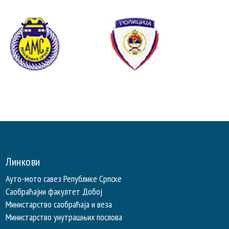
Линкови
Ауто-мото савез Републике Српске
Саобраћајни факултет Добој
Министарство саобраћаја и веза
Министарство унутрашњих послова