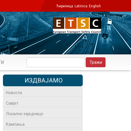
Ћирилица
Latinica
English
ТИ
ИЗДВАЈАМО
Новости
Савјет
Локалне заједнице
Кампања