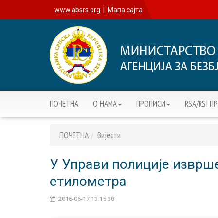
www.absrs.org
|
Мапа сајта
ПОЧЕТНА
О НАМА
ПРОПИСИ
RSA/RSI П
ПОЧЕТНА
Вијести
У Управи полиције изврш
етилометра
2016-06-17 13:15:38