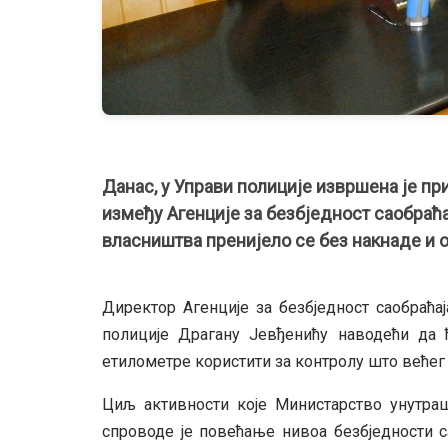
Данас, у Управи полиције извршена је пр
између Агенције за безбједност саобраћ
власништва пренијело се без накнаде и 
Директор Агенције за безбједност саобраћа
полиције Драгану Јевђенићу наводећи да
етилометре користити за контролу што већег 
Циљ активности које Министарство унутраш
спроводе је повећање нивоа безбједности с