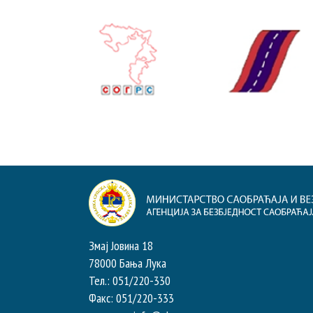
Змај Јовина 18
78000 Бања Лука
Тел.: 051/220-330
Факс: 051/220-333