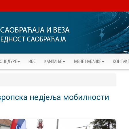
РОЦЕДУРЕ
ИБС
KАМПАЊЕ
ЈАВНЕ НАБАВКЕ
КОНТАК
вропска недјеља мобилности