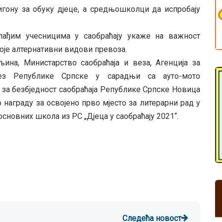
игону за обуку дјеце, а средњошколци да испробају
лађим учесницима у саобраћају укаже на важност
оје алтернативни видови превоза.
ина, Министарство саобраћаја и веза, Агенција за
авез Републике Српске у сарадњи са ауто-мото
за безбједност саобраћаја Републике Српске Новица
 награду за освојено прво мјесто за литерарни рад у
новних школа из РС „Дјеца у саобраћају 2021“.
Следећа новост