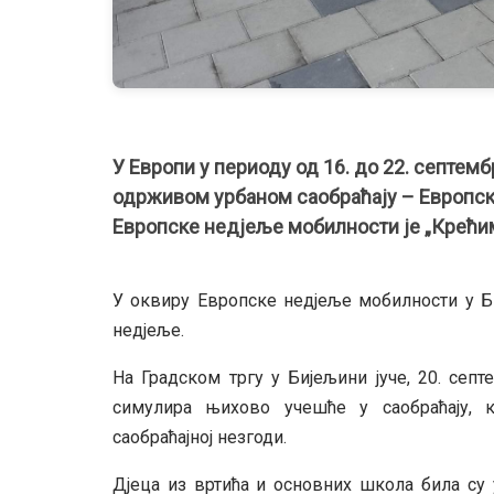
У Европи у периоду од 16. до 22. септем
одрживом урбаном саобраћају – Европс
Европске недјеље мобилности је „Крећи
У оквиру Европске недјеље мобилности у Би
недјеље.
На Градском тргу у Бијељини јуче, 20. сеп
симулира њихово учешће у саобраћају, к
саобраћајној незгоди.
Дјеца из вртића и основних школа била су 