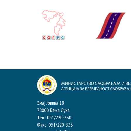
Змај Јовина 18
78000 Бања Лука
Тел.: 051/220-330
Факс: 051/220-333