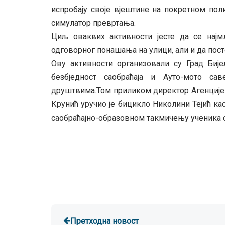
испробају своје вјештине на покретном пол
симулатор превртања.
Циљ оваквих активности јесте да се најм
одговорног понашања на улици, али и да пост
Ову активности организовали су Град Бијељ
безбједност саобраћаја и Ауто-мото с
друштвима.Том приликом директор Агенције 
Крунић уручио је бицикло Николини Тејић као
саобраћајно-образовном такмичењу ученика ос
Претходна новост