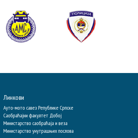
Линкови
Ауто-мото савез Републике Српске
Саобраћајни факултет Добој
Министарство саобраћаја и веза
Министарство унутрашњих послова