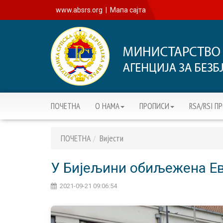
www.absrs.org
|
Мапа сајта
ПОЧЕТНА
О НАМА
ПРОПИСИ
RSA/RSI П
ПОЧЕТНА
Вијести
У Бијељини обиљежена Е
2021-09-21 09:06:54