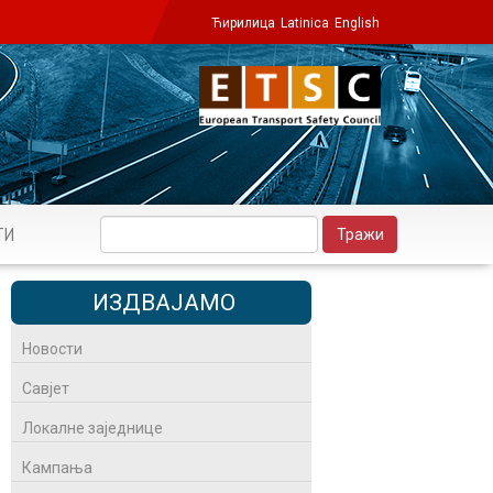
Ћирилица
Latinica
English
ТИ
ИЗДВАЈАМО
Новости
Савјет
Локалне заједнице
Кампања