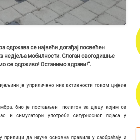
бра одржава се највећи догађај посвећен
ка недјеља мобилности. Слоган овогодишње
мо се одрживо! Останимо здрави!“.
јељини је уприличено низ активности током цијеле
тембра, био је постављен полигон за дјецу којим се
ао и симулатори употребе сигурносног појаса у
у прилици да науче основна правила у саобраћају и