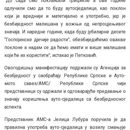
“До сада смо поклањали трицикле а ове године
одлучили смо да то буду аутосједалице, као поклон
који је вреднији и матетијално и употребно, јер је
безбиједност малишана у вожњи од непроцјењивог
значаја. И наредне године, када буду јубиларне десете
“Госпојинске дјечије радости”, обезбиједићемо овакве
поклоне а надам се да ћемо имати и више малишана
који ће их користити”, истакао је Петковић.
Овогодишњу манифестацију подржали су Агенција за
безбједност у саобраћају Републике Српске и Ауто-
мото савез/АМС/ Републике Српске чији
представници су одржали и одговарајуће предавање о
значају кориштења ауто-сједалица са безбједносног
аспекта.
Представник АМС-а Јелица Лубура поручила је да
правилна употреба ауто-сједалица у возилу смањује