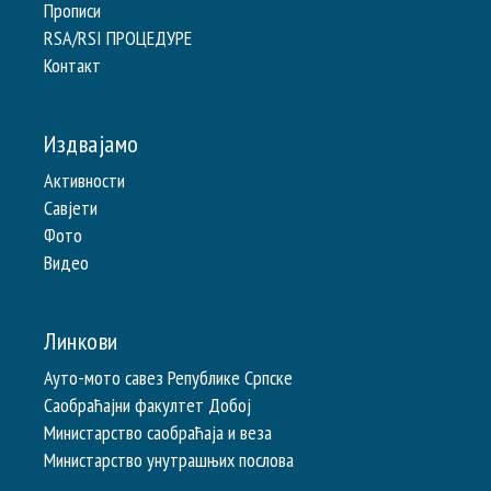
Прописи
RSA/RSI ПРОЦЕДУРЕ
Контакт
Издвајамо
Активности
Савјети
Фото
Видео
Линкови
Ауто-мото савез Републике Српске
Саобраћајни факултет Добој
Министарство саобраћаја и веза
Министарство унутрашњих послова