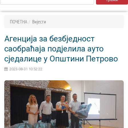
ПОЧЕТНА
Вијести
Агенција за безбједност
саобраћаја подјелила ауто
сједалице у Општини Петрово
2023-08-31 10:52:22