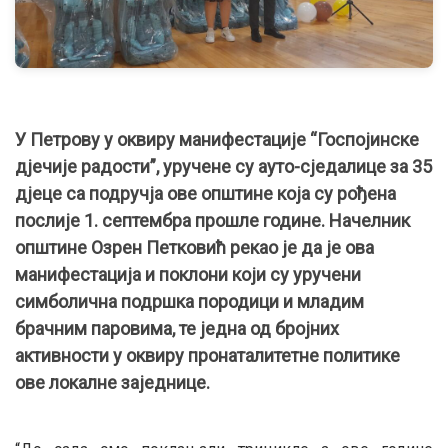
У Петрову у оквиру манифестације “Госпојинске
дјечије радости”, уручене су ауто-сједалице за 35
дјеце са подручја ове општине која су рођена
послије 1. септембра прошле године. Начелник
општине Озрен Петковић рекао је да је ова
манифестација и поклони који су уручени
симболична подршка породици и младим
брачним паровима, те једна од бројних
активности у оквиру пронаталитетне политике
ове локалне заједнице.