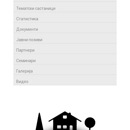
Тематски састаници
Статистика
Документи
Јавни позиви
Партнери
Семинари
Галерија
Видео