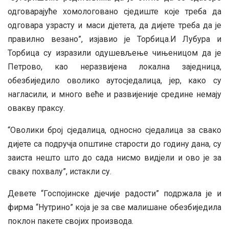
одговарајуће хомологовано сједиште које треба да
одговара узрасту и маси дјетета, да дијете треба да је
правилно везано”, изјавио је Торбица.И Лубура и
Торбица су изразили одушевљење чињеницом да је
Петрово, као неразвијена локална заједница,
обезбиједило оволико аутосједалица, јер, како су
нагласили, и много веће и развијеније средине немају
овакву праксу.
“Оволики број сједалица, односно сједалица за свако
дијете са подручја општине старости до годину дана, су
заиста нешто што до сада нисмо видјели и ово је за
сваку похвалу”, истакли су.
Девете “Госпојинске дјечије радости” подржала је и
фирма “Нутрино” која је за све малишане обезбиједила
поклон пакете својих производа.