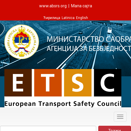
www.absrs.org
|
Мапа сајта
Ћирилица
Latinica
English