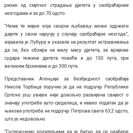
ризик од смртног страдања дјетета у саобраћајним
незгодама и за до 70 одсто.
“Нема те мајке која својом љубављу може здржати
дијете у свом наручју у случају саобраћајне незгоде”,
изјавила је Лубура и указала на резултат истраживања
да се, без обзира на малу масу дјетета, за вријеме
судара тежина дјетета повећа и до 150 пута, при
великим брзинама и до 300 пута .
Представник Агенције за безбједност саобраћаја
Никола Торбица поручио је да на подручју Републике
Српске још увијек није довољно развијена свијест о
значају употребе ауто-сједалица, и навео податак да је
њихова употреба на подручју Петрова свега 63,2 одсто,
што је недовољно.
“Сугеришемо родитељима да је битно да се одабере