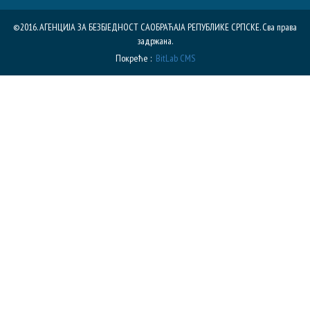
©2016. АГЕНЦИЈА ЗА БЕЗБЈЕДНОСТ САОБРАЋАЈА РЕПУБЛИКE СРПСКЕ. Сва права
задржана.
Покреће :
BitLab CMS