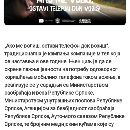
„Ако ме волиш, остави телефон док возиш“,
традиционална је кампања компаније м:тел која
се наставља и ове године. Њен циљ је да се
скрене пажња јавности на потребу одговорног
коришћења мобилних телефона током вожње, а
реализује се у сарадњи са Министарством
саобраћаја и веза Републике Српске,
Министарством унутрашњих послова Републике
Српске, Агенцијом за безбједност саобраћаја
Републике Српске, Ауто-мото савезом Републике
Српске, те бројним медијским кућама које су