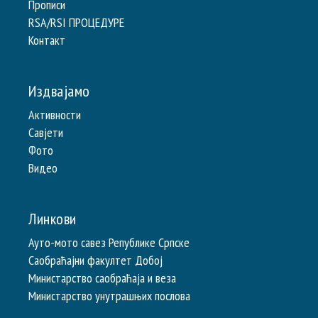
Прописи
RSA/RSI ПРОЦЕДУРЕ
Контакт
Издвајамо
Активности
Савјети
Фото
Видео
Линкови
Ауто-мото савез Републике Српске
Саобраћајни факултет Добој
Министарство саобраћаја и веза
Министарство унутрашњих послова