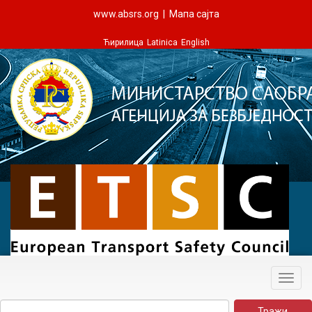
www.absrs.org
|
Мапа сајта
Ћирилица
Latinica
English