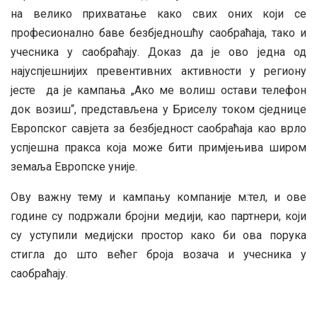
на велико прихватање како свих оних који се
професионално баве безбједношћу саобраћаја, тако и
учесника у саобраћају. Доказ да је ово једна од
најуспјешнијих превентивних активности у региону
јесте да је кампања „Ако ме волиш остави телефон
док возиш“, представљена у Бриселу током сједнице
Европског савјета за безбједност саобраћаја као врло
успјешна пракса која може бити примјењива широм
земаља Европске уније.
Ову важну тему и кампању компаније м:тел, и ове
године су подржали бројни медији, као партнери, који
су уступили медијски простор како би ова порука
стигла до што већег броја возача и учесника у
саобраћају.