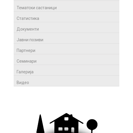
Тематски састаници
Статистика
Документи
Јавни позиви
Партнери
Семинари
Галерија
Видео