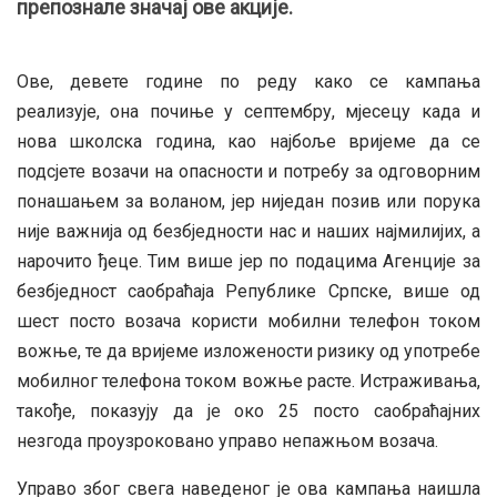
препознале значај ове акције.
Ове, девете године по реду како се кампања
реализује, она почиње у септембру, мјесецу када и
нова школска година, као најбоље вријеме да се
подсјете возачи на опасности и потребу за одговорним
понашањем за воланом, јер ниједан позив или порука
није важнија од безбједности нас и наших најмилијих, а
нарочито ђеце. Тим више јер по подацима Агенције за
безбједност саобраћаја Републике Српске, више од
шест посто возача користи мобилни телефон током
вожње, те да вријеме изложености ризику од употребе
мобилног телефона током вожње расте. Истраживања,
такође, показују да је око 25 посто саобраћајних
незгода проузроковано управо непажњом возача.
Управо због свега наведеног је ова кампања наишла