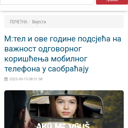
ПОЧЕТНА
Вијести
M:тел и ове године подсјећа на
важност одговорног
коришћења мобилног
телефона у саобраћају
2023-09-15 08:51:58