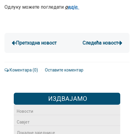
Одлуку можете погледати
о
вдје.
Претходна новост
Следећа новост
Коментара (0)
·
Оставите коментар
ИЗДВАЈАМО
Новости
Савјет
Локалне заједнице