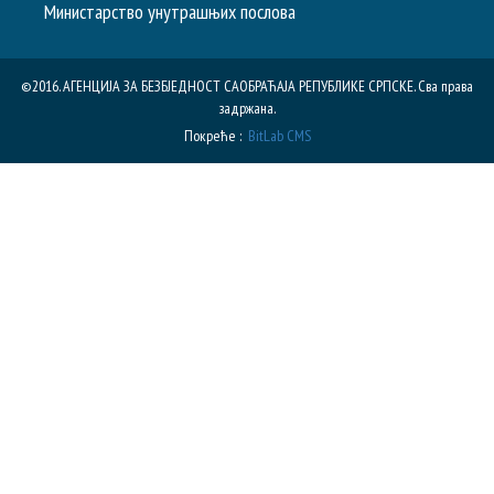
Министарство унутрашњих послова
©2016. АГЕНЦИЈА ЗА БЕЗБЈЕДНОСТ САОБРАЋАЈА РЕПУБЛИКE СРПСКЕ. Сва права
задржана.
Покреће :
BitLab CMS