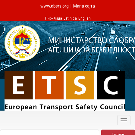
www.absrs.org
|
Мапа сајта
Ћирилица
Latinica
English