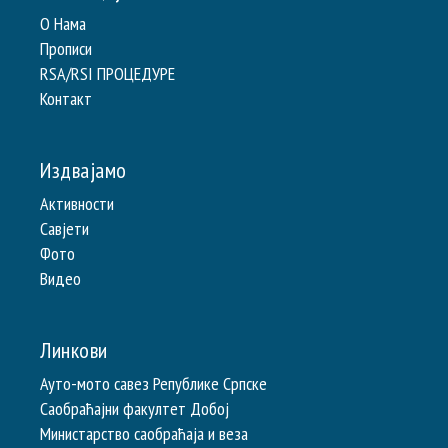
О Нама
Прописи
RSA/RSI ПРОЦЕДУРЕ
Контакт
Издвајамо
Активности
Савјети
Фото
Видео
Линкови
Ауто-мото савез Републике Српске
Саобраћајни факултет Добој
Министарство саобраћаја и веза