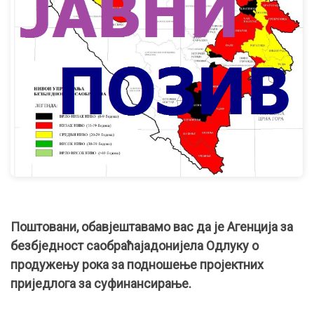
Поштовани, обавјештавамо вас да је Агенција за
безбједност саобраћајадонијела Одлуку о
продужењу рока за подношење пројектних
приједлога за суфинансирање.