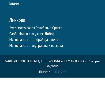
Видео
Линкови
Ауто-мото савез Републике Српске
Саобраћајни факултет Добој
Министарство саобраћаја и веза
Министарство унутрашњих послова
©2016. АГЕНЦИЈА ЗА БЕЗБЈЕДНОСТ САОБРАЋАЈА РЕПУБЛИКE СРПСКЕ. Сва права
задржана.
Покреће :
BitLab CMS