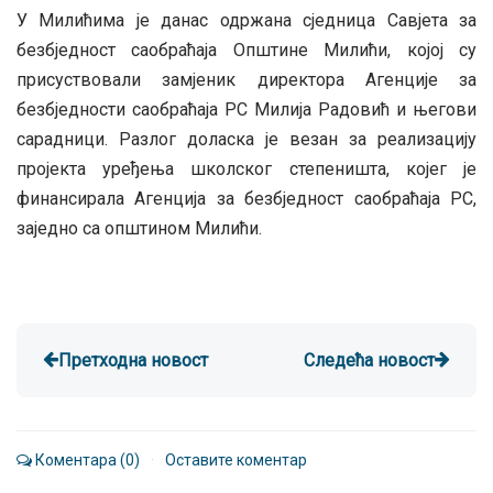
У Милићима је данас одржана сједница Савјета за
безбједност саобраћаја Општине Милићи, којој су
присуствовали замјеник директора Агенције за
безбједности саобраћаја РС Милија Радовић и његови
сарадници. Разлог доласка је везан за реализацију
пројекта уређења школског степеништа, којег је
финансирала Агенција за безбједност саобраћаја РС,
заједно са општином Милићи.
Претходна новост
Следећа новост
Коментара (0)
·
Оставите коментар