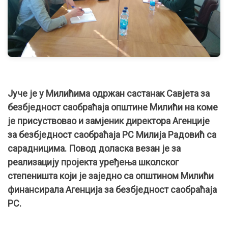
Јуче је у Милићима одржан састанак Савјета за
безбједност саобраћаја општине Милићи на коме
је присуствовао и замјеник директора Агенције
за безбједност саобраћаја РС Милија Радовић са
сарадницима. Повод доласка везан је за
реализацију пројекта уређења школског
степеништа који је заједно са општином Милићи
финансирала Агенција за безбједност саобраћаја
РС.