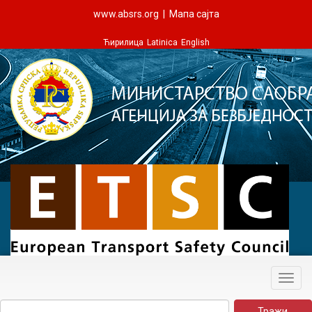
www.absrs.org
|
Мапа сајта
Ћирилица
Latinica
English