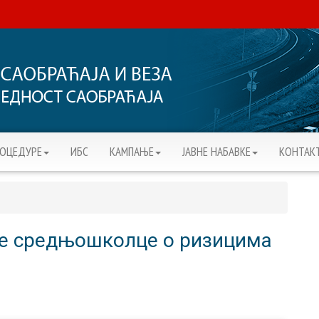
РОЦЕДУРЕ
ИБС
KАМПАЊЕ
ЈАВНЕ НАБАВКЕ
КОНТАК
ке средњошколце о ризицима