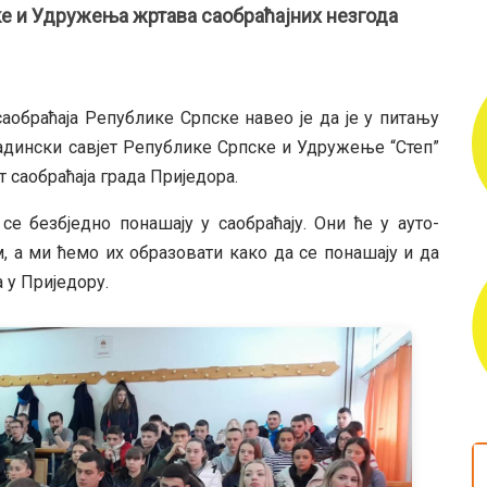
ке и Удружења жртава саобраћајних незгода
саобраћаја Републике Српске навео је да је у питању
адински савјет Републике Српске и Удружење “Степ”
т саобраћаја града Приједора.
е безбједно понашају у саобраћају. Они ће у ауто-
, а ми ћемо их образовати како да се понашају и да
 у Приједору.