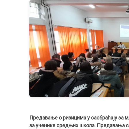
Предавање о ризицима у саобраћају за м
за ученике средњих школа. Предавања с