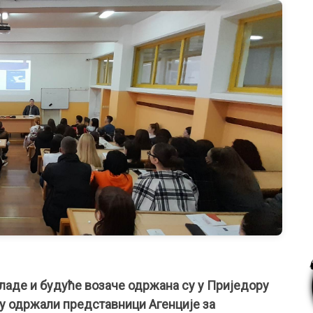
ладе и будуће возаче одржана су у Приједору
у одржали представници Агенције за