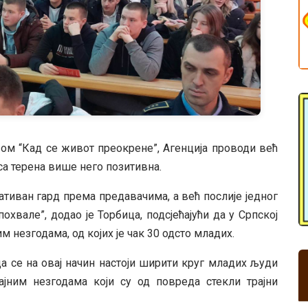
ивом “Кад се живот преокрене”, Агенција проводи већ
са терена више него позитивна.
гативан гард према предавачима, а већ послије једног
похвале”, додао је Торбица, подсјећајући да у Српској
 незгодама, од којих је чак 30 одсто младих.
да се на овај начин настоји ширити круг младих људи
ајним незгодама који су од повреда стекли трајни