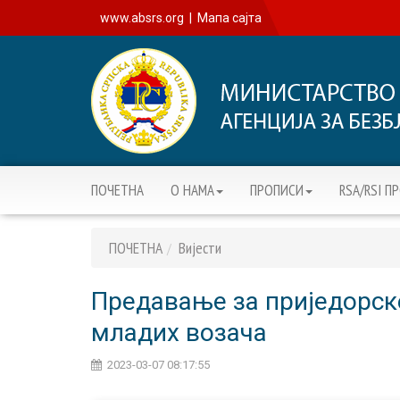
www.absrs.org
|
Мапа сајта
ПОЧЕТНА
О НАМА
ПРОПИСИ
RSA/RSI П
ПОЧЕТНА
Вијести
Предавање за приједорс
младих возача
2023-03-07 08:17:55