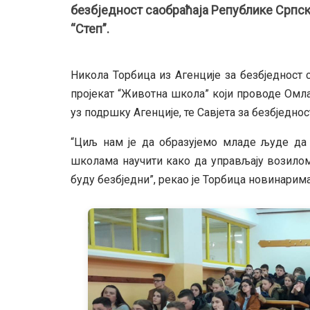
безбједност саобраћаја Републике Српс
“Степ”.
Никола Торбица из Агенције за безбједност 
пројекат “Животна школа” који проводе Омл
уз подршку Агенције, те Савјета за безбједнос
“Циљ нам је да образујемо младе људе да с
школама научити како да управљају возилом
буду безбједни”, рекао је Торбица новинарима