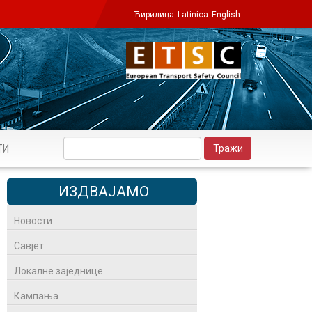
Ћирилица
Latinica
English
ТИ
ИЗДВАЈАМО
Новости
Савјет
Локалне заједнице
Кампања