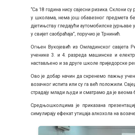
“Са 18 година нису свјесни ризика. Склони 
у школама, нема још обавезног предмета без
дјетињству гледајући аутомобилске јурњаве 
у свијет саобраћаја”, поручио је Трнинић.
Огњен Вукојевић из Омладинског савјета Р
ученике 3. и 4. разреда машинске и елект
настављено и за друге школе приједорске рег
Ово је добар начин да скренемо пажњу учен
возачког испита или су га већ положили. Свје
страдају млади људи и сматрамо да је веома б
Средњошколцима је приказана презентација
симулирају ефекат утицаја алкохола на возаче