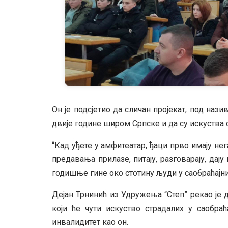
Он је подсјетио да сличан пројекат, под наз
двије године широм Српске и да су искуства 
“Кад уђете у амфитеатар, ђаци прво имају не
предавања прилазе, питају, разговарају, дају 
годишње гине око стотину људи у саобраћајним
Дејан Трнинић из Удружења “Степ” рекао је 
који ће чути искуство страдалих у саобраћ
инвалидитет као он.