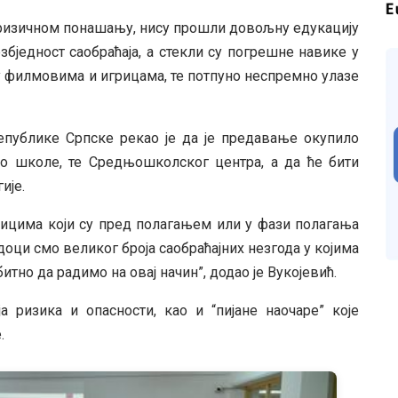
су ризичном понашању, нису прошли довољну едукацију
бједност саобраћаја, а стекли су погрешне навике у
у филмовима и игрицама, те потпуно неспремно улазе
епублике Српске рекао је да је предавање окупило
ро школе, те Средњошколског центра, а да ће бити
ије.
ицима који су пред полагањем или у фази полагања
доци смо великог броја саобраћајних незгода у којима
итно да радимо на овај начин”, додао је Вукојевић.
 ризика и опасности, као и “пијане наочаре” које
.