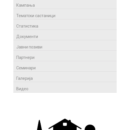
Кампања
Тематски састаници
Статистика
Документи
Јавни позиви
Партнери
Семинари
Галерија
Видео