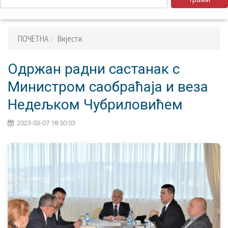
ПОЧЕТНА
Вијести
Oдржан радни састанак с
Министром саобраћаја и веза
Недељком Чубриловићем
2023-03-07 18:50:03