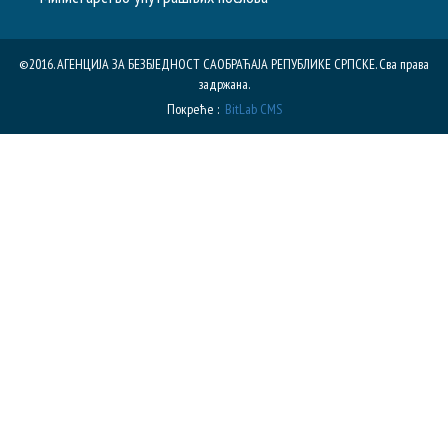
©2016. АГЕНЦИЈА ЗА БЕЗБЈЕДНОСТ САОБРАЋАЈА РЕПУБЛИКE СРПСКЕ. Сва права
задржана.
Покреће :
BitLab CMS