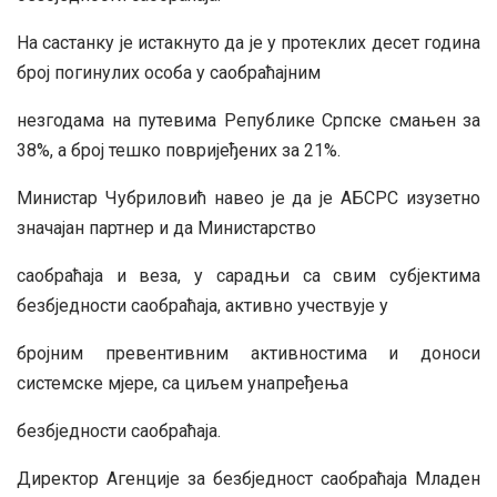
На састанку је истакнуто да је у протеклих десет година
број погинулих особа у саобраћајним
незгодама на путевима Републике Српске смањен за
38%, а број тешко повријеђених за 21%.
Министар Чубриловић навео је да је АБСРС изузетно
значајан партнер и да Министарство
саобраћаја и веза, у сарадњи са свим субјектима
безбједности саобраћаја, активно учествује у
бројним превентивним активностима и доноси
системске мјере, са циљем унапређења
безбједности саобраћаја.
Директор Агенције за безбједност саобраћаја Младен