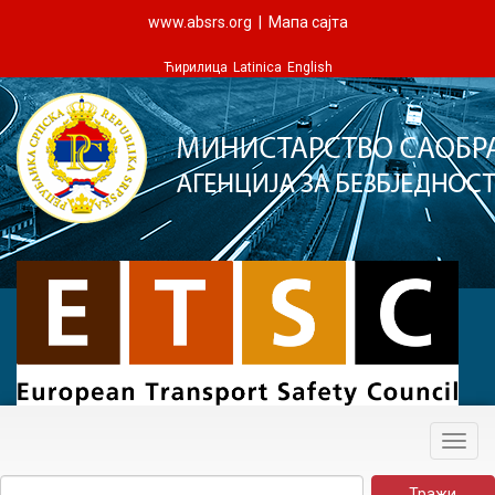
www.absrs.org
|
Мапа сајта
Ћирилица
Latinica
English