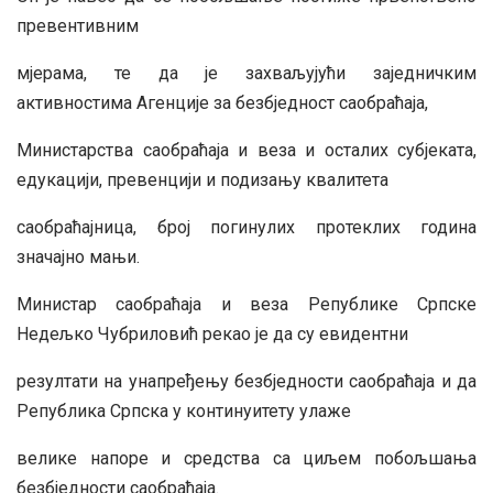
превентивним
мјерама, те да је захваљујући заједничким
активностима Агенције за безбједност саобраћаја,
Министарства саобраћаја и веза и осталих субјеката,
едукацији, превенцији и подизању квалитета
саобраћајница, број погинулих протеклих година
значајно мањи.
Министар саобраћаја и веза Републике Српске
Недељко Чубриловић рекао је да су евидентни
резултати на унапређењу безбједности саобраћаја и да
Република Српска у континуитету улаже
велике напоре и средства са циљем побољшања
безбједности саобраћаја.