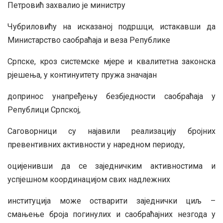
Петровић захвалио је министру
Чубриловићу на исказаној подршци, истакавши да
Министарство саобраћаја и веза Републике
Српске, кроз системске мјере и квалитетна законска
рјешења, у континуитету пружа значајан
допринос унапређењу безбједности саобраћаја у
Републици Српској,
Саговорници су најавили реализацију бројних
превентивних активности у наредном периоду,
оцијенивши да се заједничким активностима и
успјешном координацијом свих надлежних
институција може остварити заједнички циљ –
смањење броја погинулих и саобраћајних незгода у