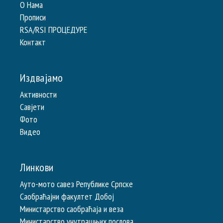
О Нама
Прописи
RSA/RSI ПРОЦЕДУРЕ
Контакт
Издвајамо
Активности
Савјети
Фото
Видео
Линкови
Ауто-мото савез Републике Српске
Саобраћајни факултет Добој
Министарство саобраћаја и веза
Министарство унутрашњих послова