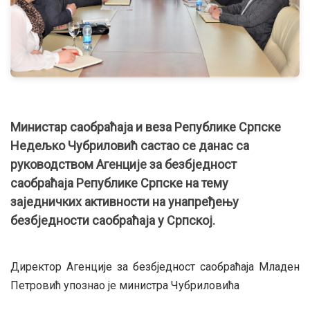
Министар саобраћаја и веза Републике Српске
Недељко Чубриловић састао се данас са
руководством Агенције за безбједност
саобраћаја Републике Српске на тему
заједничких активности на унапређењу
безбједности саобраћаја у Српској.
Директор Агенције за безбједност саобраћаја Младен
Петровић упознао је министра Чубриловића