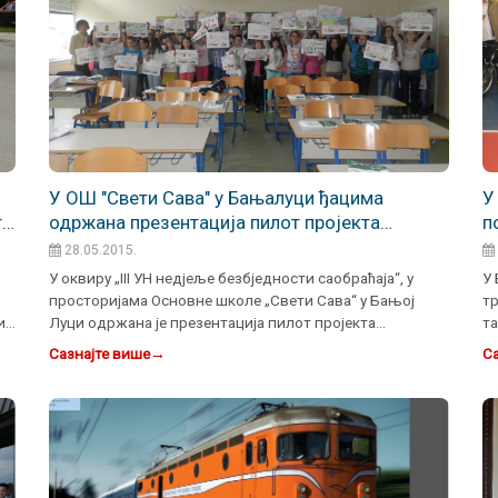
У ОШ "Свети Сава" у Бањалуци ђацима
У
 у
одржана презентација пилот пројекта
п
"БЕЗБЈЕДНИ ПУТЕВИ ОД ШКОЛЕ ДО КУЋЕ“
п
28.05.2015.
У оквиру „III УН недјеље безбједности саобраћаја“, у
У 
просторијама Основне школе „Свети Сава“ у Бањој
т
и у
Луци одржана је презентација пилот пројекта
та
„Безбједни путе…
т
Сазнајте више
→
Са