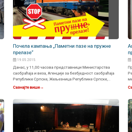
Почела кампања „Паметни пазе на пружне
A
прелазе“
п
19.05.2015.
Данас, у 11,00 часова представници Министарства
Пр
саобраћаја и веза, Агенције за безбједност саобраћаја
Ре
Републике Српске, Жељезница Републике Српске,
ме
Републичке и…
ко
Сазнајте више
→
Са