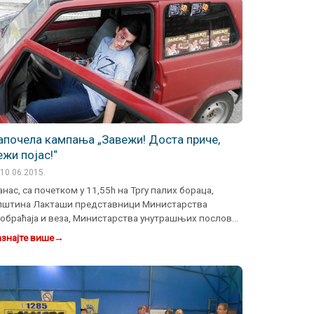
апочела кампања „Завежи! Доста приче,
ежи појас!“
10.06.2015.
нас, са почетком у 11,55h на Тргу палих бораца,
пштина Лакташи представници Министарства
обраћаја и веза, Министарства унутрашњих послова,
енције за безб…
знајте више
→