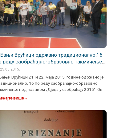
 Бањи Врућици одржано традиционално,16
о реду саобраћајно-образовно такмичење
од називом „Дјеца у саобраћају 2015“
25.05.2015.
Бањи Врућици 21. и 22. маја 2015. године одржано је
радиционално, 16 по реду саобраћајно-образовно
кмичење под називом „Дјеца у саобраћају 2015“. Ово
ради…
знајте више
→