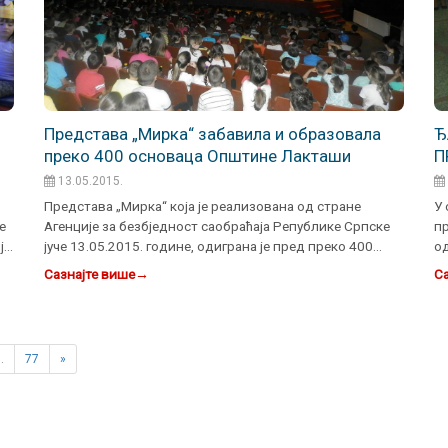
Представа „Мирка“ забавила и образовала
Ђ
преко 400 основаца Општине Лакташи
П
О
13.05.2015.
Б
Представа „Мирка“ која је реализована од стране
У 
е
Агенције за безбједност саобраћаја Републике Српске
п
је
јуче 13.05.2015. године, одиграна је пред преко 400
од
основаца…
пу
Сазнајте више
→
Са
…
77
»