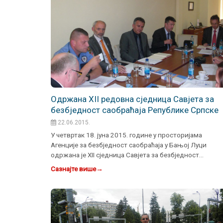
Одржана XII редовна сједница Сaвјета за
безбједност саобраћаја Републике Српске
22.06.2015.
У четвртак 18. јуна 2015. године у просторијама
Агенције за безбједност саобраћаја у Бањој Луци
одржана је ХII сједница Савјета за безбједност
саобраћаја Републ…
Сазнајте више
→