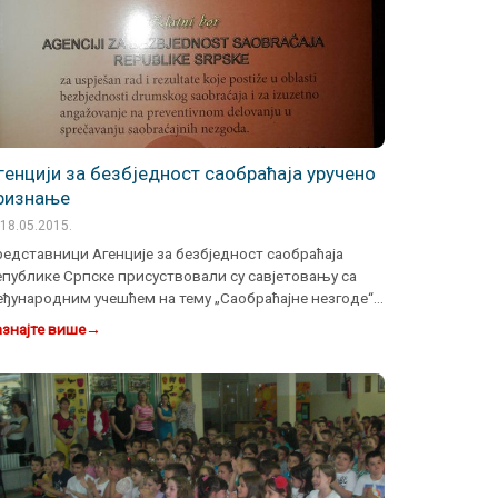
генцији за безбједност саобраћаја уручено
ризнање
18.05.2015.
едставници Агенције за безбједност саобраћаја
публике Српске присуствовали су савјетовању са
ђународним учешћем на тему „Саобраћајне незгоде“,
је се по …
знајте више
→