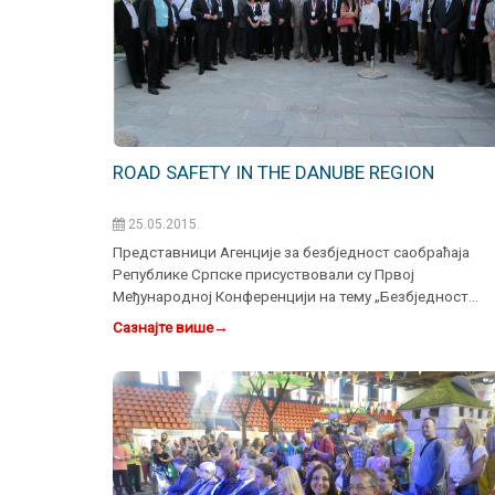
ROAD SAFETY IN THE DANUBE REGION
25.05.2015.
Представници Агенције за безбједност саобраћаја
Републике Српске присуствовали су Првој
Међународној Конференцији на тему „Безбједност
саобраћаја у региону Дуна…
Сазнајте више
→