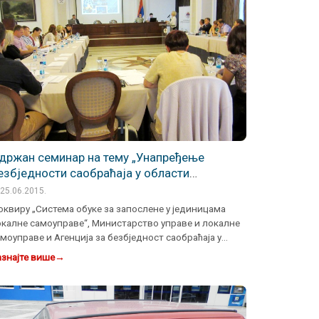
држан семинар на тему „Унапређење
езбједности саобраћаја у области
ланирања и уређења простора у Републици
25.06.2015.
рпској“.
оквиру „Система обуке за запослене у јединицама
окалне самоуправе“, Министарство управе и локалне
моуправе и Агенција за безбједност саобраћаја у
арадњи с…
знајте више
→