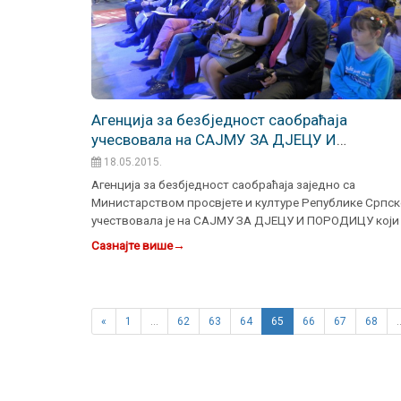
Агенција за безбједност саобраћаја
учесвовала на САЈМУ ЗА ДЈЕЦУ И
ПОРОДИЦУ
18.05.2015.
Агенција за безбједност саобраћаја заједно са
Министарством просвјете и културе Републике Српск
учествовала је на САЈМУ ЗА ДЈЕЦУ И ПОРОДИЦУ који 
одржан 16. …
Сазнајте више
→
«
1
…
62
63
64
65
66
67
68