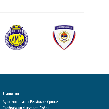
Линкови
Ауто-мото савез Републике Српске
Саобраћајни факултет Добој