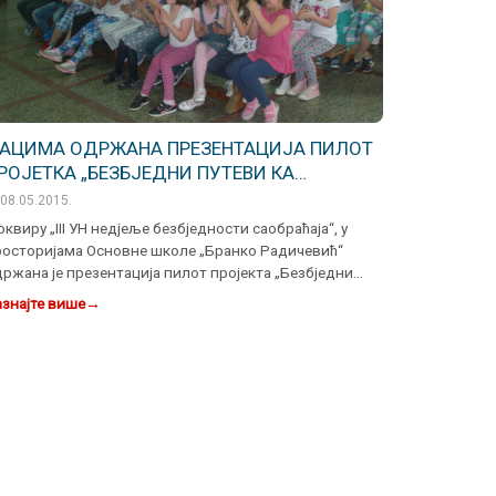
АЦИМА ОДРЖАНА ПРЕЗЕНТАЦИЈА ПИЛОТ
РОЈЕТКА „БЕЗБЈЕДНИ ПУТЕВИ КА
СНОВНОЈ ШКОЛИ БРАНКО РАДИЧЕВИЋ У
08.05.2015.
АЊАЛУЦИ“
оквиру „III УН недјеље безбједности саобраћаја“, у
росторијама Основне школе „Бранко Радичевић“
ржана је презентација пилот пројекта „Безбједни
теви ка о…
знајте више
→