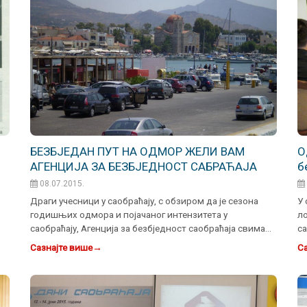
БЕЗБЈЕДАН ПУТ НА ОДМОР ЖЕЛИ ВАМ
O
АГЕНЦИЈА ЗА БЕЗБЈЕДНОСТ САБРАЋАЈА
б
п
08.07.2015.
С
Драги учесници у саобраћају, с обзиром да је сезона
У 
годишњих одмора и појачаног интензитета у
л
саобраћају, Агенција за безбједност саобраћаја свима
са
Вама жели без…
с
Сазнајте више
→
Са