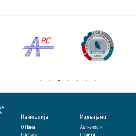
Навигација
Издвајамо
О Нама
Активности
Прописи
Савјети