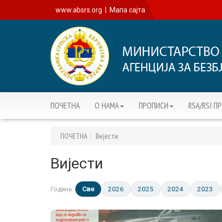
www.absrs.org
|
Мапа сајта
ПОЧЕТНА
О НАМА
ПРОПИСИ
RSA/RSI П
ПОЧЕТНА
Вијести
Вијести
Све
2026
2025
2024
2023
Година: