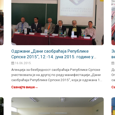
Одржани „Дани саобраћаја Републике
З
Српске 2015“, 12.-14. јуна 2015. године у
в
Граду Добоју
16.06.2015.
Агенција за безбједност саобраћаја Републике Српске
Да
учествовала је на другој по реду манифестацији „Дани
О
саобраћаја Републике Српске 2015“, која је одржана 12.-
са
…
Аг
Сазнајте више
→
Са