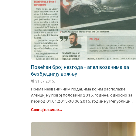
Повећан број незгода - апел возачима за
безбједнију вожњу
31.07.2015.
Према незваничним подацима којим располаже
Агенције у првој половини 2015. године, односно за
период 01.01.2015-30.06.2015. године у Републици
Српској десиле су…
Сазнајте више
→