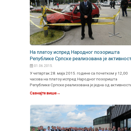
На платоу испред Народног позоришта
Републике Српске реализована је активност
оквиру кампање „Не куцај да се неби
01.06.2015.
закуцао“
У четвртак 28. маја 2015. године са почетком у 12,00
часова на платоу испред Народног позоришта
Републике Српске реализована је једна од активност
оквиру кам…
Сазнајте више
→